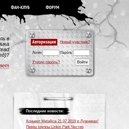
ФАН-КЛУБ
ФОРУМ
ль в
Авторизация
Новый участник?
лика
tead
Логин
Пароль
ед)?
Утерян пароль?
вет
Последние новости:
Концерт Metallica 21.07.2019 в Лужниках!
Певец группы Linkin Park Честер