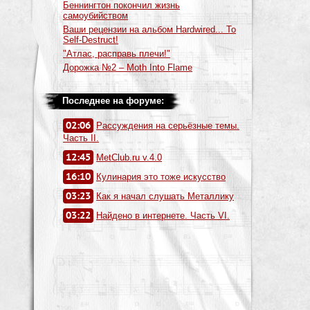
Беннингтон покончил жизнь
самоубийством
Ваши рецензии на альбом Hardwired... To
Self-Destruct!
"Атлас, расправь плечи!"
Дорожка №2 – Moth Into Flame
Последнее на форуме:
02:06
Рассуждения на серьёзные темы.
Часть II.
12:45
MetClub.ru v.4.0
16:10
Кулинария это тоже искусство
03:23
Как я начал слушать Металлику
03:22
Найдено в интернете. Часть VI.