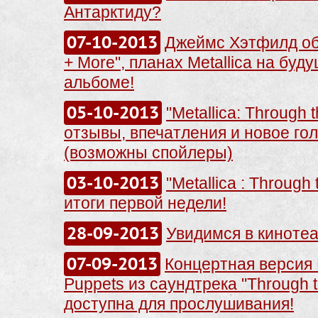
Антарктиду?
07-10-2013
Джеймс Хэтфилд об 
+ More", планах Metallica на буд
альбоме!
05-10-2013
"Metallica: Through 
отзывы, впечатления и новое го
(возможны спойлеры)
03-10-2013
"Metallica : Through 
итоги первой недели!
28-09-2013
Увидимся в кинотеа
07-09-2013
Концертная версия 
Puppets из саундтрека "Through 
доступна для прослушивания!