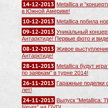
14-12-2013
Metallica и "концер
в Южной Америке!
10-12-2013
Metallica побила но
09-12-2013
Уникальный концерт
Антарктиде! Первые фото и виде
08-12-2013
Живое выступление 
Антарктиде!
28-11-2013
Metallica будут игр
по заявкам" в турне 2014!
26-11-2013
Гаражные поделки 
лет!
24-11-2013
Выпуск "Metallica: 
Never" на DVD!