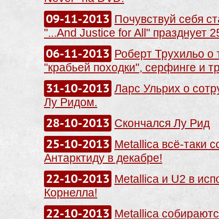
09-11-2013
Почувствуй себя с
"...And Justice for All" празднует 2
06-11-2013
Роберт Трухильо о 
"крабьей походки", серфинге и т
31-10-2013
Ларс Ульрих о сотр
Лу Ридом.
28-10-2013
Скончался Лу Рид
25-10-2013
Metallica всё-таки 
Антарктиду в декабре!
22-10-2013
Metallica и U2 в ис
Корнелла!
22-10-2013
Metallica собираютс