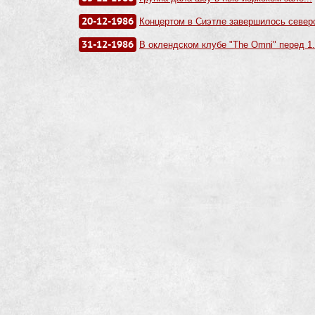
20-12-1986
Концертом в Сиэтле завершилось северо
31-12-1986
В оклендском клубе "The Omni" перед 1.