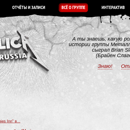
ОТЧЁТЫ И ЗАПИСИ
ВСЁ О ГРУППЕ
ИНТЕРАКТИВ
А ты знаешь, какую ро
истории группы Метал
сыграл Brian Sl
(Брайен Слаг
Знаю!
От
s Inn" в...