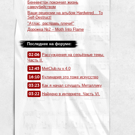
Беннингтон покончил жизнь
самоубийством
Ваши рецензии на альбом Hardwired... To
Self-Destruct!
"Атлас, расправь плечи!"
Дорожка №2 – Moth Into Flame
Последнее на форуме:
02:06
Рассуждения на серьёзные темы.
Часть II.
12:45
MetClub.ru v.4.0
16:10
Кулинария это тоже искусство
03:23
Как я начал слушать Металлику
03:22
Найдено в интернете. Часть VI.