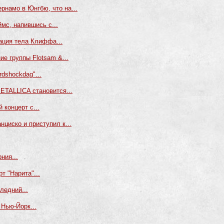
ернамо в Юнгбю, что на...
ймс, напившись с...
ация тела Клиффа...
е группы Flotsam &...
dshockdag"...
ETALLICA становится...
 концерт с...
циско и приступил к...
ния...
т "Нарита"...
ледний...
 Нью-Йорк...