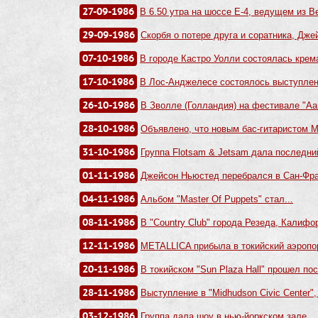
27-09-1986
В 6.50 утра на шоссе Е-4, ведущем из В
29-09-1986
Скорбя о потере друга и соратника, Дже
07-10-1986
В городе Кастро Уолли состоялась крем
17-10-1986
В Лос-Анджелесе состоялось выступлени
26-10-1986
В Зволле (Голландия) на фестивале "Aar
28-10-1986
Объявлено, что новым бас-гитаристом M
31-10-1986
Группа Flotsam & Jetsam дала последний
01-11-1986
Джейсон Ньюстед перебрался в Сан-Фран
04-11-1986
Альбом "Master Of Puppets" стал...
08-11-1986
В "Country Club" города Резеда, Калифор
12-11-1986
METALLICA прибыла в токийский аэропор
20-11-1986
В токийском "Sun Plaza Hall" прошел пос
28-11-1986
Выступление в "Midhudson Civic Center",
03-12-1986
Группа дала шоу в нью-йоркском зале...