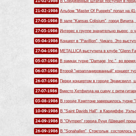
21-02-1986
В Соединенных Штатах поступил в прода
21-02-1986
Альбом "Master Of Puppets" попал на 41-
27-03-1986
В зале "Kansas Colisium", город Вичита, 
27-03-1986
Интерес к группе значительно вырос, о ч
05-04-1986
Концерт в "Pavillion", Чикаго. Это выступ
27-04-1986
METALLICA выступила в клубе "Glenn Fall
05-07-1986
В рамках турне "Damage, Inc.", во время.
06-07-1986
Второй "незапланированный" концерт тур
26-07-1986
Перед концертом в городе Эдамсвилл, ш
27-07-1986
Вместо Хетфилда на сцену с ритм-гитаро
03-08-1986
В городе Хэмптоне завершилось турне "
10-09-1986
В "Saint Davids Hall", в Кардиффе, Уэльс
24-09-1986
В "Olympen" города Лунд (Швеция) проше
26-09-1986
В "Sonahallen", Стокгольм, состоялось п