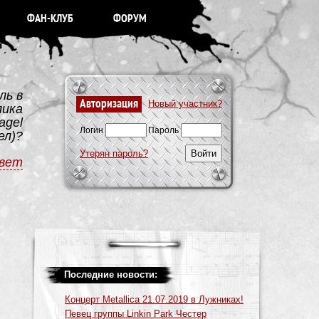
ФАН-КЛУБ
ФОРУМ
ль в
Авторизация
Новый участник?
лика
agel
Логин
Пароль
ел)?
Утерян пароль?
вет
Последние новости:
Концерт Metallica 21.07.2019 в Лужниках!
Певец группы Linkin Park Честер