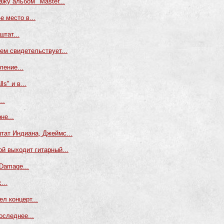
жу альбом "Master...
е место в...
штат...
ем свидетельствует...
ление...
s" и в...
..
не...
тат Индиана, Джеймс...
й выходит гитарный...
Damage...
...
л концерт...
оследнее...