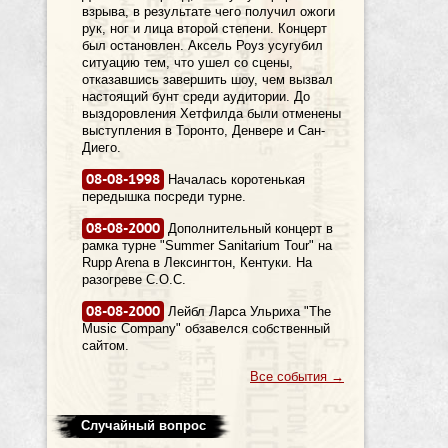
взрыва, в результате чего получил ожоги
рук, ног и лица второй степени. Концерт
был остановлен. Аксель Роуз усугубил
ситуацию тем, что ушел со сцены,
отказавшись завершить шоу, чем вызвал
настоящий бунт среди аудитории. До
выздоровления Хетфилда были отменены
выступления в Торонто, Денвере и Сан-
Диего.
08-08-1998
Началась коротенькая
передышка посреди турне.
08-08-2000
Дополнительный концерт в
рамка турне "Summer Sanitarium Tour" на
Rupp Arena в Лексингтон, Кентуки. На
разогреве C.O.C.
08-08-2000
Лейбл Ларса Ульриха "The
Music Company" обзавелся собственный
сайтом.
Все события
→
Случайный вопрос