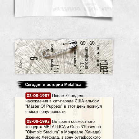
Сегодня в истории Metallica
08-08-1987
После 72 недель
нахождения в хит-параде США альбом
"Master Of Puppets" в этот день покинул
список популярности.
08-08-1992
Во время совместного
концерта METALLICA и Guns'N'Roses на
"Olympic Stadium" в Монреале (Канада)
Джеймс Хетфилд, в зону бутафорского