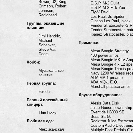
Bowie, U2, King
E.S.P. M-2 Ouija
Crimson, Robert
E.S.P. M-2 F--k You
Johnson,
Fly-V Devil
Radiohead.
Les Paul, Jr. Spider
Gibson Les Paul, black
Группы, оказавшие
Fender Stratocaster-S.R.
влияние:
Fender Stratocaster, nat
Ibanez Stratocaster, bla
Jimi Hendrix,
Michael
Примочки:
Schenker,
Steve Vai,
Mesa Boogie Strategy
Doors.
400 power amps
Mesa Boogie MK IV Am
Хобби:
Mesa Boogie 4 x 12 spe
Mesa Boogie Triaxis pr
Музыкальные
Nady 1200 Wireless rece
занятия.
ADA MP-1 preamp
ADA MQ-1 E.Q.
Первая группа:
Marshall practice amps
Exodus.
Другое оборудование:
Первый посещённый
Alesis Data Disk
концерт:
Juice Goose power strip
Eventide H3000 SE
Thin Lizzy.
Boss SE-50
Любимая еда:
Rocktron Juice Extracto
Custom Audio Electroni
Мексиканская
Multiple Foot Pedals C