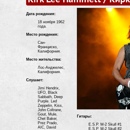
Дата рождения:
18 ноября 1962
года.
Место рождения:
Сан-
Франциско,
Калифорния.
Место жительства:
Лос-Анджелес,
Калифорния.
Слушает:
Jimi Hendrix,
UFO, Black
Sabbath, Deep
Purple. Led
Zeppelin, Kiss,
John Coltrane,
Gout, Mule,
Гитары:
Chet Baker,
Prez Prado,
E.S.P. M-2 Skull #1
AIC, David
E.S.P. M-2 Skull #2