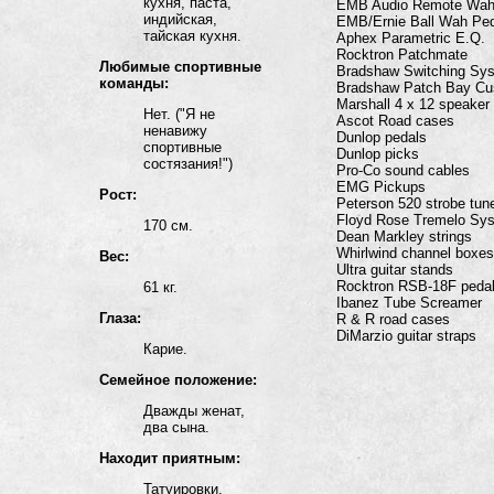
кухня, паста,
EMB Audio Remote Wah 
индийская,
EMB/Ernie Ball Wah Pe
тайская кухня.
Aphex Parametric E.Q.
Rocktron Patchmate
Любимые спортивные
Bradshaw Switching Sy
команды:
Bradshaw Patch Bay C
Marshall 4 x 12 speaker
Нет. ("Я не
Ascot Road cases
ненавижу
Dunlop pedals
спортивные
Dunlop picks
состязания!")
Pro-Co sound cables
EMG Pickups
Рост:
Peterson 520 strobe tun
Floyd Rose Tremelo Sy
170 см.
Dean Markley strings
Whirlwind channel boxes
Вес:
Ultra guitar stands
Rocktron RSB-18F pedal
61 кг.
Ibanez Tube Screamer
Глаза:
R & R road cases
DiMarzio guitar straps
Карие.
Семейное положение:
Дважды женат,
два сына.
Находит приятным:
Татуировки,