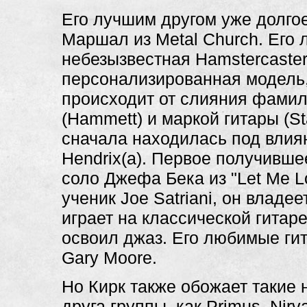
Его лучшим другом уже долго
Маршал из Metal Church. Его 
небезызвестная Hamstercaster
персонализированная модель,
происходит от слияния фами
(Hammett) и маркой гитары (Sta
сначала находилась под влиян
Hendrix(а). Первое получивше
соло Джефа Бека из "Let Me 
ученик Joe Satriani, он владе
играет на классической гитаре
освоил джаз. Его любимые гит
Gary Moore.
Но Кирк также обожает такие 
друга группы, как Primus, Nirva