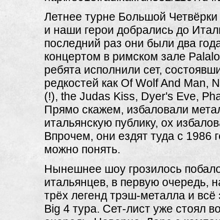
Летнее турне Большой Четвёрки
и наши герои добрались до Итали
последний раз они были два года
концертом в римском зале Palalo
ребята исполнили сет, состоявши
редкостей как Of Wolf And Man, N
(!), the Judas Kiss, Dyer's Eve, P
Прямо скажем, избаловали мета
итальянскую публику, ох избалова
Впрочем, они ездят туда с 1986 
можно понять.
Нынешнее шоу грозилось побал
итальянцев, в первую очередь, 
трёх легенд трэш-металла и всё 
Big 4 тура. Сет-лист уже стоял в