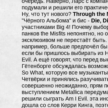
очередь. Наверно, Ларс с компа
подумали и решили его практиче
Ну, что тут нового?
Through the 
"Чёрного Альбома" и бис -
Die, D
участниками Big 4! Почему выбор
панков the Misfits непонятно, но 
эксклюзивом не перестаёт быть.
например, больше предпочёл бы 
если бы пришлось выбирать из He
Evil. А ещё говорят, что перед в
Гётенборге обсуждалась возмож
So What, которую все музыкант
Четвёрки и принялись разучиват
совершенно неожиданно, прям п
выступлением Metallica передум
решили сыграть Am I Evil. эта ин
дошла со слов Керри Кинга, поэт