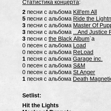
Статистика концерта
:
2
песни с альбома
Kill'em All
5
песни с альбома
Ride the Light
3
песни с альбома
Master Of Pup
3
песни с альбома
...And Justice F
3
песни с
the Black Album
`a
0 песен с альбома
Load
0 песен с альбома
ReLoad
1
песня с альбома
Garage inc.
0 песен с альбома
S&M
0 песен с альбома
St.Anger
1
песня с альбома
Death Magneti
Setlist:
Hit the Lights