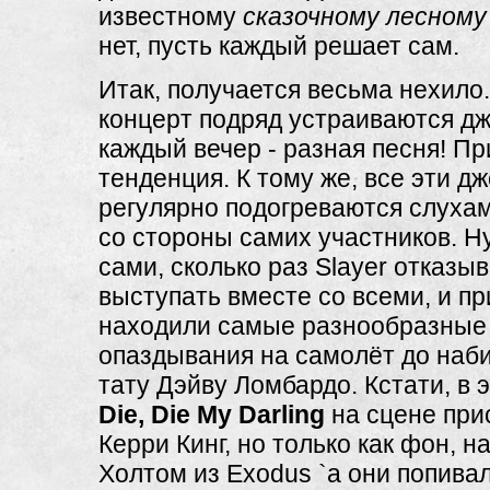
известному
сказочному лесному
нет, пусть каждый решает сам.
Итак, получается весьма нехило.
концерт подряд устраиваются дж
каждый вечер - разная песня! П
тенденция. К тому же, все эти д
регулярно подогреваются слухам
со стороны самих участников. Н
сами, сколько раз Slayer отказы
выступать вместе со всеми, и п
находили самые разнообразные 
опаздывания на самолёт до наб
тату Дэйву Ломбардо. Кстати, в э
Die, Die My Darling
на сцене при
Керри Кинг, но только как фон, н
Холтом из Exodus `a они попивал