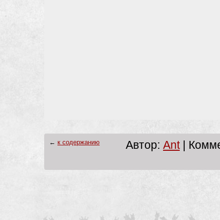
←
к содержанию
Автор:
Ant
| Комме