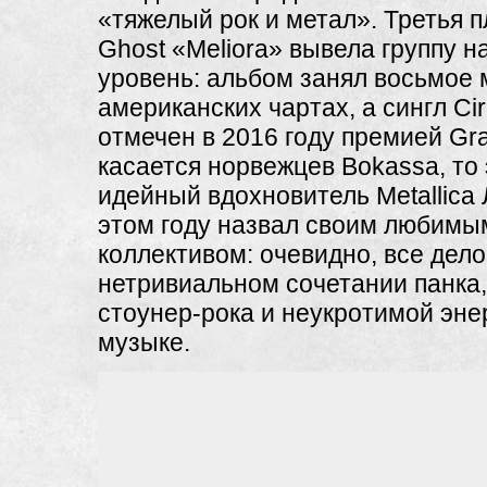
«тяжелый рок и метал». Третья 
Ghost «Meliora» вывела группу н
уровень: альбом занял восьмое 
американских чартах, а сингл Cir
отмечен в 2016 году премией Gr
касается норвежцев Bokassa, то 
идейный вдохновитель Metallica 
этом году назвал своим любим
коллективом: очевидно, все дело
нетривиальном сочетании панка,
стоунер-рока и неукротимой энер
музыке.