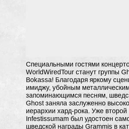
Специальными гостями концерто
WorldWiredTour станут группы Gh
Bokassa! Благодаря яркому сце
имиджу, убойным металлически
запоминающимся песням, шведск
Ghost заняла заслуженно высоко
иерархии хард-рока. Уже второй
Infestissumam был удостоен сам
шведской награды Grammis в ка