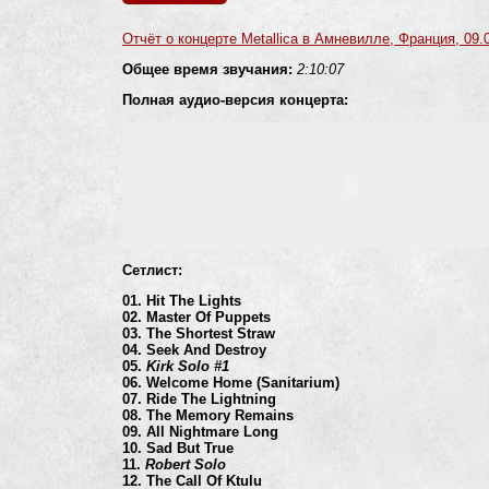
Отчёт о концерте Metallica в Амневилле, Франция, 09.
Общее время звучания:
2:10:07
Полная аудио-версия концерта:
Сетлист:
01. Hit The Lights
02. Master Of Puppets
03. The Shortest Straw
04. Seek And Destroy
05.
Kirk Solo #1
06. Welcome Home (Sanitarium)
07. Ride The Lightning
08. The Memory Remains
09. All Nightmare Long
10. Sad But True
11.
Robert Solo
12. The Call Of Ktulu