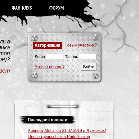
ФАН-КЛУБ
ФОРУМ
ль в
Авторизация
Новый участник?
лика
rmon
Логин
Пароль
он)?
Утерян пароль?
вет
Последние новости:
Концерт Metallica 21.07.2019 в Лужниках!
Певец группы Linkin Park Честер