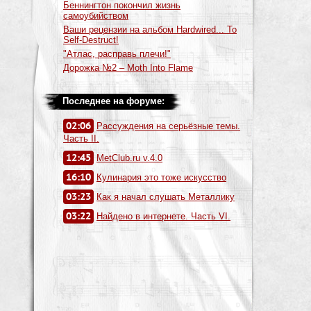
Беннингтон покончил жизнь
самоубийством
Ваши рецензии на альбом Hardwired... To
Self-Destruct!
"Атлас, расправь плечи!"
Дорожка №2 – Moth Into Flame
Последнее на форуме:
02:06
Рассуждения на серьёзные темы.
Часть II.
12:45
MetClub.ru v.4.0
16:10
Кулинария это тоже искусство
03:23
Как я начал слушать Металлику
03:22
Найдено в интернете. Часть VI.