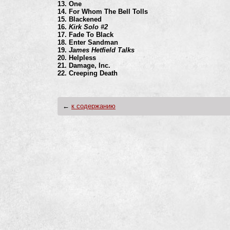
13. One
14. For Whom The Bell Tolls
15. Blackened
16.
Kirk Solo #2
17. Fade To Black
18. Enter Sandman
19.
James Hetfield Talks
20. Helpless
21. Damage, Inc.
22. Creeping Death
←
к содержанию