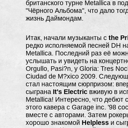
британского турне Metallica в по
"Чёрного Альбома", что дало тог
жизнь Даймондам.
Итак, начали музыканты с
the Pr
редко исполняемой песней DH н
Metallica. Последний раз её мож
услышать и увидеть на концерт
Orgullo, Pasi?n, y Gloria: Tres Noc
Ciudad de M?xico 2009. Следую
стал настоящим сюрпризом: впе
сыграна
It's Electric
вживую в ис
Metallica! Интересно, что дебют 
этого кавера с Garage inc. '98 с
вместе с авторами. Затем рокер
хорошо знакомой
Helpless
и сыг