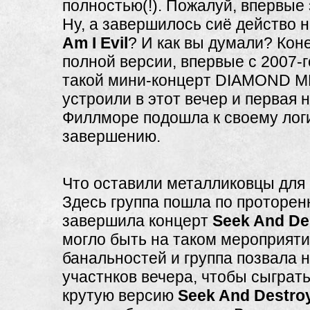
полностью(!). Пожалуй, впервые 
Ну, а завершилось сиё действо 
Am I Evil
? И как вы думали? Коне
полной версии, впервые с 2007-г
такой мини-концерт DIAMOND M
устроили в этот вечер и первая н
Филлморе подошла к своему лог
завершению.
Что оставили металликовцы для
Здесь группа пошла по проторен
завершила концерт
Seek And De
могло быть на таком мероприят
банальностей и группа позвала н
участнков вечера, чтобы сыграт
крутую версию
Seek And Destro