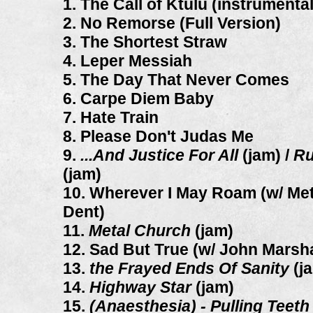
1. The Call of Ktulu (instrumental
2. No Remorse (Full Version)
3. The Shortest Straw
4. Leper Messiah
5. The Day That Never Comes
6. Carpe Diem Baby
7. Hate Train
8. Please Don't Judas Me
9.
...And Justice For All
(jam) /
Ru
(jam)
10. Wherever I May Roam (w/ Me
Dent)
11.
Metal Church
(jam)
12. Sad But True (w/ John Marsha
13.
the Frayed Ends Of Sanity
(j
14.
Highway Star
(jam)
15.
(Anaesthesia) - Pulling Teeth