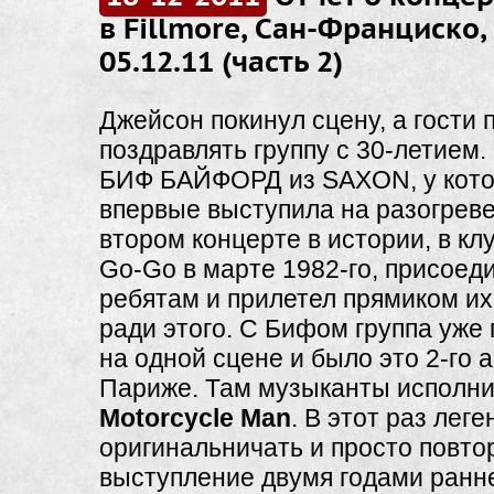
в Fillmore, Сан-Франциско,
05.12.11 (часть 2)
Джейсон покинул сцену, а гости
поздравлять группу с 30-летием. 
БИФ БАЙФОРД из SAXON, у котор
впервые выступила на разогреве
втором концерте в истории, в кл
Go-Go в марте 1982-го, присоед
ребятам и прилетел прямиком их
ради этого. С Бифом группа уже
на одной сцене и было это 2-го 
Париже. Там музыканты исполн
Motorcycle Man
. В этот раз лег
оригинальничать и просто повто
выступление двумя годами ранн