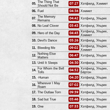
The Thing That
07:27
05.
Хэтфилд, Хэммет
Should Not Be
04:36
06.
Fuel
Хэммет
The Memory
04:42
07.
Хэтфилд, Ульрих
Remains
05:43
08.
No Leaf Clover
Хэтфилд, Ульрих
Хэтфилд, Ульрих,
04:45
09.
Hero of the Day
Хэммет
05:26
10.
Devil's Dance
Хэтфилд, Ульрих
Хэтфилд, Ульрих,
09:02
11.
Bleeding Me
Хэммет
Nothing Else
06:47
12.
Хэтфилд, Ульрих
Matters
04:30
13.
Until It Sleeps
Хэтфилд, Ульрих
For Whom the Bell
Хэтфилд, Ульрих,
04:52
14.
Tolls
Бёртон
04:20
15.
-Human
Хэтфилд, Ульрих
Wherever I May
07:02
16.
Хэтфилд, Ульрих
Roam
09:59
17.
The Outlaw Torn
Хэтфилд, Ульрих
05:46
18.
Sad but True
Хэтфилд, Ульрих
07:53
19.
One
Хэтфилд, Ульрих