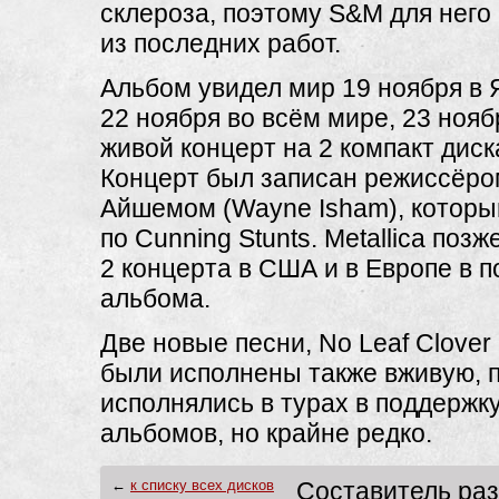
склероза, поэтому S&M для него
из последних работ.
Альбом увидел мир 19 ноября в 
22 ноября во всём мире, 23 нояб
живой концерт на 2 компакт диск
Концерт был записан режиссёр
Айшемом (Wayne Isham), которы
по Cunning Stunts. Metallica позж
2 концерта в США и в Европе в 
альбома.
Две новые песни, No Leaf Clover
были исполнены также вживую, п
исполнялись в турах в поддерж
альбомов, но крайне редко.
←
к списку всех дисков
Составитель ра