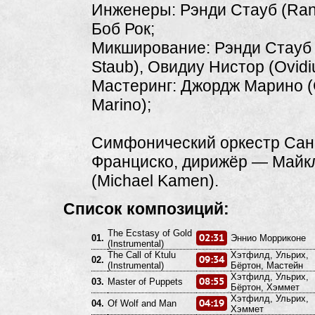
Инженеры: Рэнди Стауб (Ran
Боб Рок;
Микширование: Рэнди Стауб
Staub), Овидиу Нистор (Ovidiu
Мастеринг: Джордж Марино 
Marino);
Симфонический оркестр Сан
Франциско, дирижёр — Майк
(Michael Kamen).
Список композиций:
The Ecstasy of Gold
02:31
01.
Эннио Морриконе
(Instrumental)
The Call of Ktulu
Хэтфилд, Ульрих,
09:34
02.
(Instrumental)
Бёртон, Мастейн
Хэтфилд, Ульрих,
08:55
03.
Master of Puppets
Бёртон, Хэммет
Хэтфилд, Ульрих,
04:19
04.
Of Wolf and Man
Хэммет