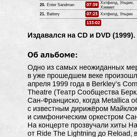
Хэтфилд, Ульрих,
07:39
20.
Enter Sandman
Хэммет
07:25
21.
Battery
Хэтфилд, Ульрих
133:02
Издавался на CD и DVD (1999).
Об альбоме:
Одно из самых неожиданных ме
в уже прошедшем веке произош
апреля 1999 года в Berkley’s Co
Theatre (Театр Сообщества Беркл
Сан-Франциско, когда Metallica 
с известным дирижёром Майкло
и симфоническим оркестром Са
На концерте прозвучали хиты Н
от Ride The Lightning до Reload,