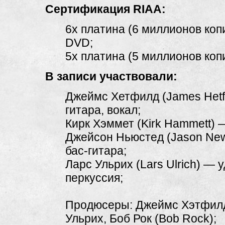
Сертификация RIAA:
6x платина (6 миллионов коп
DVD;
5х платина (5 миллионов коп
В записи участвовали:
Джеймс Хетфилд (James Hetf
гитара, вокал;
Кирк Хэммет (Kirk Hammett) 
Джейсон Ньюстед (Jason Ne
бас-гитара;
Ларс Ульрих (Lars Ulrich) — 
перкуссия;
Продюсеры: Джеймс Хэтфилд
Ульрих, Боб Рок (Bob Rock);