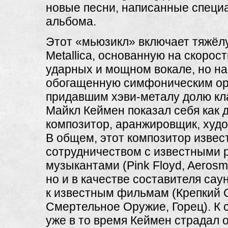
новые песни, написанные специ
альбома.
Этот «мьюзикл» включает тяжёл
Metallica, основанную на скорос
ударных и мощном вокале, но на
обогащенную симфоническим ор
придавшим хэви-металу долю кл
Майкл Кеймен показал себя как 
композитор, аранжировщик, худо
В общем, этот композитор извес
сотрудничеством с известными р
музыкантами (Pink Floyd, Aerosmit
но и в качестве составителя сау
к известным фильмам (Крепкий 
Смертельное Оружие, Горец). К 
уже в то время Кеймен страдал 