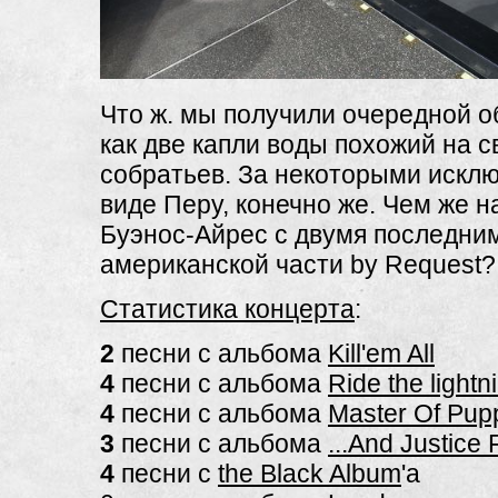
Что ж. мы получили очередной о
как две капли воды похожий на с
собратьев. За некоторыми искл
виде Перу, конечно же. Чем же н
Буэнос-Айрес с двумя последни
американской части by Request?
Статистика концерта
:
2
песни с альбома
Kill'em All
4
песни с альбома
Ride the lightn
4
песни с альбома
Master Of Pup
3
песни с альбома
...And Justice F
4
песни с
the Black Album
'a