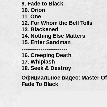
9. Fade to Black
10. Orion
11. One
12. For Whom the Bell Tolls
13. Blackened
14. Nothing Else Matters
15. Enter Sandman
------------------------
16. Creeping Death
17. Whiplash
18. Seek & Destroy
Официальное видео
:
Master O
Fade To Black