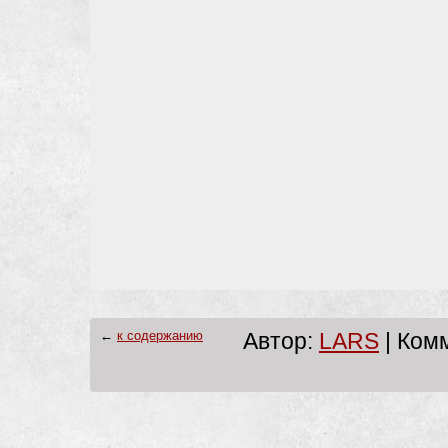
←
к содержанию
Автор:
LARS
| Комм