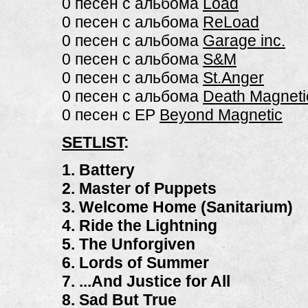
0 песен с альбома
Load
0 песен с альбома
ReLoad
0 песен с альбома
Garage inc.
0 песен с альбома
S&M
0 песен с альбома
St.Anger
0 песен с альбома
Death Magneti
0 песен с EP
Beyond Magnetic
SETLIST
:
1. Battery
2. Master of Puppets
3. Welcome Home (Sanitarium)
4. Ride the Lightning
5. The Unforgiven
6. Lords of Summer
7. ...And Justice for All
8. Sad But True