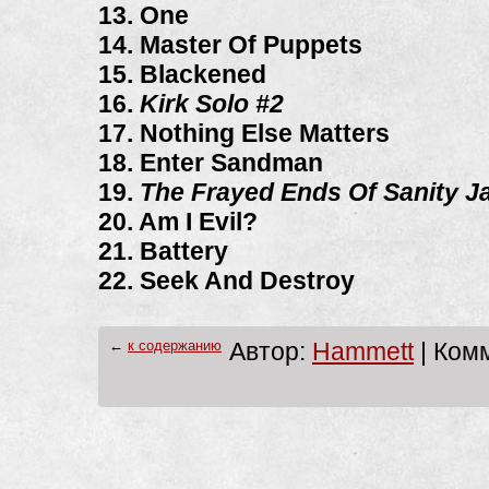
13. One
14. Master Of Puppets
15. Blackened
16.
Kirk Solo #2
17. Nothing Else Matters
18. Enter Sandman
19.
The Frayed Ends Of Sanity 
20. Am I Evil?
21. Battery
22. Seek And Destroy
←
к содержанию
Автор:
Hammett
| Комм