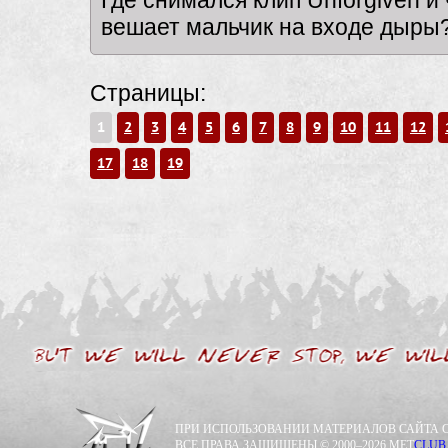
Где снимался клип Unforgiven и
вешает мальчик на входе дыры
Страницы:
1
2
3
4
5
6
7
8
9
10
11
12
17
18
19
ПРИ ИСПОЛЬЗОВАНИИ МАТЕРИАЛОВ САЙТА С
ВСЕ ПРАВА ЗАЩИЩЕНЫ © 2000–2026 MET
CLUB