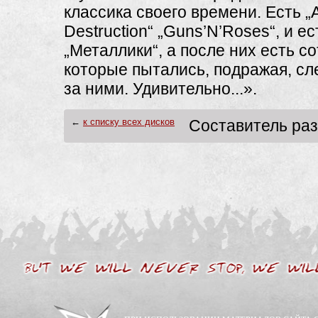
классика своего времени. Есть „A
Destruction“ „Guns’N’Roses“, и ест
„Металлики“, а после них есть со
которые пытались, подражая, сл
за ними. Удивительно...».
←
к списку всех дисков
Составитель ра