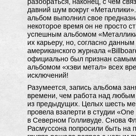
разобраться, наконец, с чем свя
давний шум вокруг «Металлики».
альбом выполнил свое предназн
некоторое время он не просто с
успешным альбомом «Металлики
их карьеру, но, согласно данным
американского журнала «Billboar
официально был признан самым
альбомом «хэви метал» всех вре
исключений!
Разумеется, запись альбома за
времени, чем работа над любым
из предыдущих. Целых шесть ме
провела взаперти в студии «One
в Северном Голливуде. Снова Ф
Расмуссона попросили быть на п