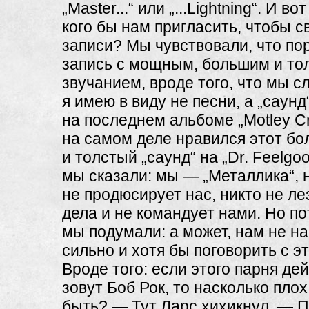
„Master...“ или „...Lightning“. И в
кого бы нам пригласить, чтобы 
записи? Мы чувствовали, что по
запись с мощным, большим и то
звучанием, вроде того, что мы 
я имею в виду не песни, а „саунд
на последнем альбоме „Motley C
на самом деле нравился этот б
и толстый „саунд“ на „Dr. Feelgoo
мы сказали: мы — „Металлика“, 
не продюсирует нас, никто не ле
дела и не командует нами. Но п
мы подумали: а может, нам не на
сильно и хотя бы поговорить с 
Вроде того: если этого парня де
зовут Боб Рок, то насколько пло
быть? — Тут Ларс хихикнул. — П