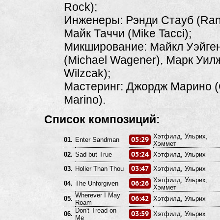
Rock);
Инженеры: Рэнди Стауб (Ran
Майк Таччи (Mike Tacci);
Микширование: Майкл Уэйге
(Michael Wagener), Марк Уил
Wilzcak);
Мастеринг: Джордж Марино 
Marino).
Список композиций:
Хэтфилд, Ульрих,
05:29
01.
Enter Sandman
Хэммет
05:24
02.
Sad but True
Хэтфилд, Ульрих
03:47
03.
Holier Than Thou
Хэтфилд, Ульрих
Хэтфилд, Ульрих,
06:26
04.
The Unforgiven
Хэммет
Wherever I May
06:42
05.
Хэтфилд, Ульрих
Roam
Don't Tread on
03:59
06.
Хэтфилд, Ульрих
Me