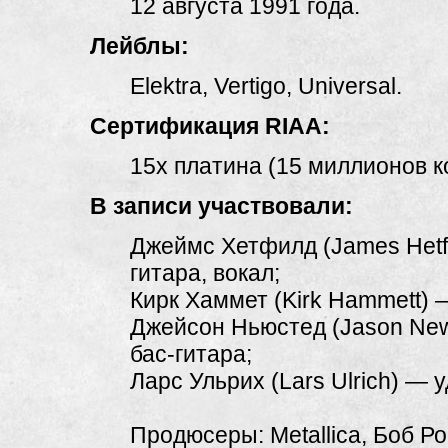
12 августа 1991 года.
Лейблы:
Elektra, Vertigo, Universal.
Сертификация RIAA:
15x платина (15 миллионов к
В записи участвовали:
Джеймс Хетфилд (James Hetf
гитара, вокал;
Кирк Хаммет (Kirk Hammett) 
Джейсон Ньюстед (Jason Ne
бас-гитара;
Ларс Ульрих (Lars Ulrich) — 
Продюсеры: Metallica, Боб Ро