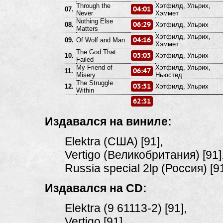
Through the
Хэтфилд, Ульрих,
04:01
07.
Never
Хэммет
Nothing Else
06:29
08.
Хэтфилд, Ульрих
Matters
Хэтфилд, Ульрих,
04:16
09.
Of Wolf and Man
Хэммет
The God That
05:05
10.
Хэтфилд, Ульрих
Failed
My Friend of
Хэтфилд, Ульрих,
06:47
11.
Misery
Ньюстед
The Struggle
03:51
12.
Хэтфилд, Ульрих
Within
62:31
Издавался на виниле:
Elektra (США) [91],
Vertigo (Великобритания) [91]
Russia special 2lp (Россия) [91
Издавался на CD:
Elektra (9
61113-2)
[91],
Vertigo [91],