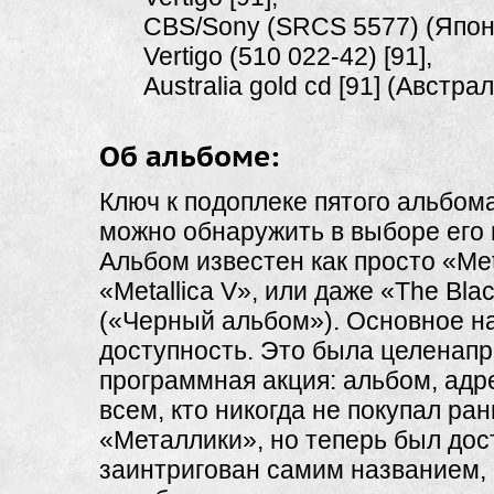
CBS/Sony (SRCS 5577) (Япони
Vertigo (510
022-42)
[91],
Australia gold cd [91] (Австрал
Об альбоме:
Ключ к подоплеке пятого альбом
можно обнаружить в выборе его 
Альбом известен как просто «Meta
«Metallica V», или даже «The Bla
(«Черный альбом»). Основное н
доступность. Это была целенапр
программная акция: альбом, ад
всем, кто никогда не покупал р
«Металлики», но теперь был дос
заинтригован самим названием,