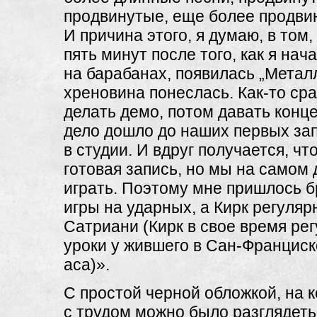
продвинутые, еще более продвин
И причина этого, я думаю, в том,
пять минут после того, как я нач
на барабанах, появилась „Металл
хреновина понеслась. Как-то ср
делать демо, потом давать конц
дело дошло до наших первых за
в студии. И вдруг получается, что
готовая запись, но мы на самом
играть. Поэтому мне пришлось б
игры на ударных, а Кирк регуляр
Сатриани (Кирк в свое время ре
уроки у жившего в Сан-Франциск
аса)».
С простой черной обложкой, на 
с трудом можно было разглядет