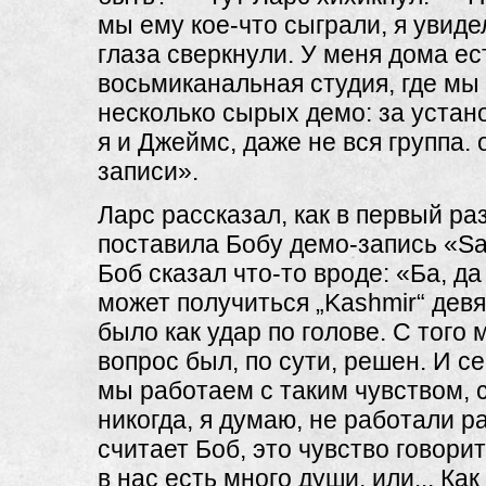
мы ему кое-что сыграли, я увидел
глаза сверкнули. У меня дома е
восьмиканальная студия, где мы
несколько сырых демо: за устан
я и Джеймс, даже не вся группа.
записи».
Ларс рассказал, как в первый ра
поставила Бобу демо-запись «Sa
Боб сказал что-то вроде: «Ба, да
может получиться „Kashmir“ дев
было как удар по голове. С того
вопрос был, по сути, решен. И с
мы работаем с таким чувством, 
никогда, я думаю, не работали р
считает Боб, это чувство говорит
в нас есть много души, или... Ка