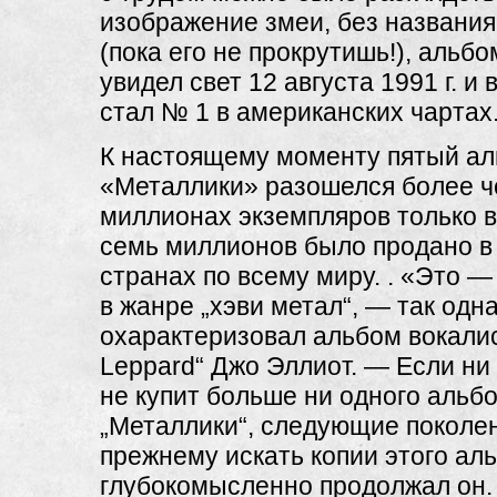
изображение змеи, без названия
(пока его не прокрутишь!), альбо
увидел свет 12 августа 1991 г. и 
стал № 1 в американских чартах
К настоящему моменту пятый а
«Металлики» разошелся более ч
миллионах экземпляров только 
семь миллионов было продано в
странах по всему миру. . «Это — „
в жанре „хэви метал“, — так од
охарактеризовал альбом вокалис
Leppard“ Джо Эллиот. — Если ни
не купит больше ни одного альб
„Металлики“, следующие поколен
прежнему искать копии этого ал
глубокомысленно продолжал он.