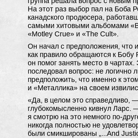
группа решала вопрос с новым 
На этот раз выбор пал на Боба Р
канадского продюсера, работавш
самыми хитовыми альбомами «Bo
«Motley Crue» и «The Cult».
Он начал с предположения, что 
как правило обращаются к Бобу 
он помог занять место в чартах.
последовал вопрос: не логично л
предположить, что именно к это
и «Металлика» на своем извили
«Да, в целом это справедливо, 
глубокомысленно кивнул Ларс. 
я смотрю на это немного по-друг
никогда полностью не удовлетвор
были смикшированы „...And Justice