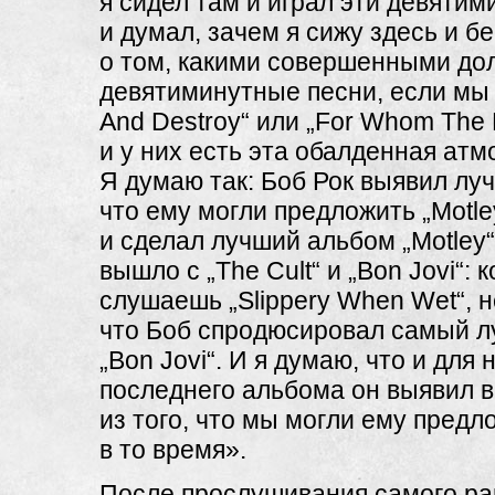
я сидел там и играл эти девяти
и думал, зачем я сижу здесь и б
о том, какими совершенными до
девятиминутные песни, если мы
And Destroy“ или „For Whom The Be
и у них есть эта обалденная ат
Я думаю так: Боб Рок выявил луч
что ему могли предложить „Motle
и сделал лучший альбом „Motley“
вышло с „The Cult“ и „Bon Jovi“: к
слушаешь „Slippery When Wet“, 
что Боб спродюсировал самый 
„Bon Jovi“. И я думаю, что и для
последнего альбома он выявил в
из того, что мы могли ему предл
в то время».
После прослушивания самого ра