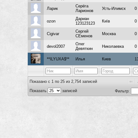
Серёга
Ларик
Усть-Илимск
0
Ларионов
Дариан
ozon
Київ
0
123123123
Сергей
Cigivar
Москва
0
СЕменов
Олег
devol2007
Николаевка
0
Девяткин
**ILYUXA$**
Илья
Киев
1
Показано с 1 по 25 из 2,754 записей
⇐
Показать
записей
Фильтр: