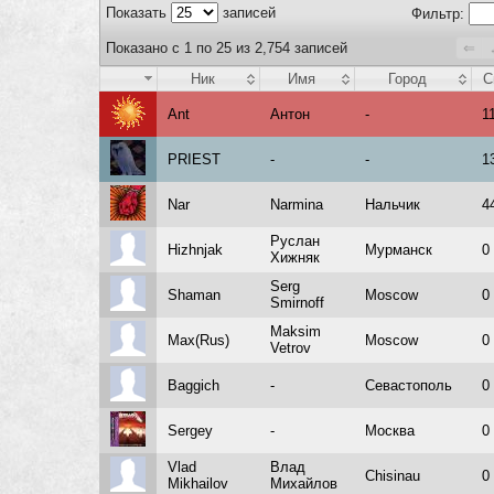
Показать
записей
Фильтр:
Показано с 1 по 25 из 2,754 записей
⇐
Ник
Имя
Город
С
Ant
Антон
-
1
PRIEST
-
-
1
Nar
Narmina
Нальчик
4
Руслан
Hizhnjak
Мурманск
0
Хижняк
Serg
Shaman
Moscow
0
Smirnoff
Maksim
Max(Rus)
Moscow
0
Vetrov
Baggich
-
Севастополь
0
Sergey
-
Москва
0
Vlad
Влад
Chisinau
0
Mikhailov
Михайлов