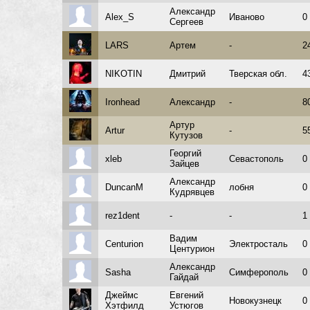
Александр
Alex_S
Иваново
0
Сергеев
LARS
Артем
-
2
NIKOTIN
Дмитрий
Тверская обл.
4
Ironhead
Александр
-
8
Артур
Artur
-
5
Кутузов
Георгий
xleb
Севастополь
0
Зайцев
Александр
DuncanM
лобня
0
Кудрявцев
rez1dent
-
-
1
Вадим
Centurion
Электросталь
0
Центурион
Александр
Sasha
Симферополь
0
Гайдай
Джеймс
Евгений
Новокузнецк
0
Хэтфилд
Устюгов