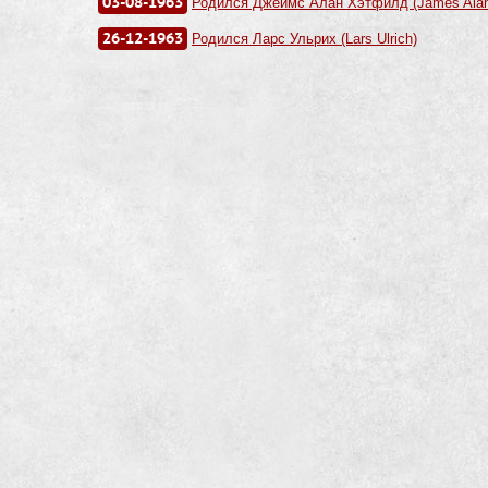
03-08-1963
Родился Джеймс Алан Хэтфилд (James Alan 
26-12-1963
Родился Ларс Ульрих (Lars Ulrich)