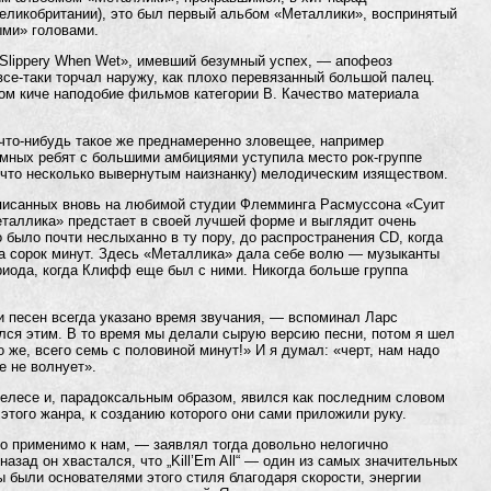
еликобритании), это был первый альбом «Металлики», воспринятый
ыми» головами.
«Slippery When Wet», имевший безумный успех, — апофеоз
 все-таки торчал наружу, как плохо перевязанный большой палец.
вом киче наподобие фильмов категории В. Качество материала
что-нибудь такое же преднамеренно зловещее, например
умных ребят с большими амбициями уступила место рок-группе
что несколько вывернутым наизнанку) мелодическим изяществом.
аписанных вновь на любимой студии Флемминга Расмуссона «Суит
еталлика» предстает в своей лучшей форме и выглядит очень
 было почти неслыханно в ту пору, до распространения CD, когда
а сорок минут. Здесь «Металлика» дала себе волю — музыканты
риода, когда Клифф еще был с ними. Никогда больше группа
и песен всегда указано время звучания, — вспоминал Ларс
лся этим. В то время мы делали сырую версию песни, потом я шел
 же, всего семь с половиной минут!» И я думал: «черт, нам надо
е не волнует».
лесе и, парадоксальным образом, явился как последним словом
 этого жанра, к созданию которого они сами приложили руку.
бо применимо к нам, — заявлял тогда довольно нелогично
назад он хвастался, что „Kill’Em All“ — один из самых значительных
ы были основателями этого стиля благодаря скорости, энергии