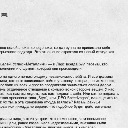
 [88],
ец целой эпохи; конец эпохи, когда группа не принимала себя
ерьезного подхода. Это отношение отражало их новый статус как
х целей. Успех «Металлики» — и Ларс всегда был первым, кто
полнения и с шумом, который они производили.
ло ни одного по-настоящему независимого лейбла. И все должны
иси, которые запихивали тебя в упаковку, которая, по их мнению,
ослали их всех и просто продолжали заниматься своим делом
ень отдаленное отношение к коммерческой стороне вещей. У нас
ать, как нам выглядеть, как нам подавать себя. Или как не подавать
якая хреновина типа „Styx“, или „REO Speedvagon“, или еще что-то...
: ух ты, а эта хреновина откуда взялась? Как мы раньше
озаписи никогда не верили, что подобное будет действительно
делали вида, что их устроит что-то меньшее, чем всемирное
ики» цели, ранее казавшиеся недосягаемыми, внезапно были
вым альбомом «Металлики», прокравшимся, в хит-парад