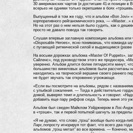
30 американских чартов (и достигшие
41-и
позиции в В
всерьез не одними только окрепшими в боях «трэшев
Выпущенный в том же году, что и альбом «Bon Jovi» 
корпоративного рейганомического рока, — «Master...»
Но на этот раз о нем нельзя было судить, как о деше
просто не давало повода так говорить.
Слушая впервые заглавную композицию альбома или 
«Disposable Heroes», ясно понимаешь, что команда ш
с пугающей ритмической силой и выдающимся (разве 
На восьми дорожках альбома «Master Of Puppets», з
Сайленс», под руководством этого же продюсера, «М
уверенно. Альбом длится более пятидесяти минут, что
большинство виниловых альбомов были рассчитаны н
находились на творческой вершине своего раннего пе
не будет звучать так откровенно угрожающе.
«Если вы посмотрите на альбомы, рядом с названиям
с улыбкой сожаления. — Тогда я действительно горди
домой, выверял темп и длительность и говорил: «Надо
добавить еще пару риффов сюда. Теперь меня это уж
Альбом был сведен Майклом Уэйджнером в Лос-Андже
в «трэше», так и первой попыткой шагнуть за пределы
«Я не думаю, что слово „трэш“ вообще было когда-ли
Ларс,попросту игнорируя тот факт, что всего два года 
альбомов „трэш метал“ во все времена. — Конечно, м