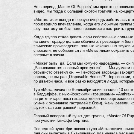
Но в период „Master Of Puppets“ мы просто не понимал
видео, мы тогда с большей охотой тратили на концерт
«Металлика» всегда в первую очередь заботилась о т
производило впечатление, когда его любимые группы 
шоу, поэтому он был полон решимости настроить груп
Когда группа стала давать свои собственные сольные 
на сцене гораздо дольше обычного, превращая и без 
эпические произведения, полные искаженных звуков 
спросили, не собирается ли «Металлика» сократить с
впервые в жизни.
«Может быть, да. Если мы кому-то надоедаем, — он 
„Разыскивается опасный преступник“. — Мы думаем не
отрывисто ответил он. — Некоторые засранцы заходят 
парень, не сыграл „Disposable Heroes“?“ Черт возьми,
по два-три часа, и все равно находятся люди, которым
Тур «Металлики» по Великобритании начался 10 сентя
в Кардиффе, с нью-йоркскими «трэшерами» «Anthrax»
на ритм-гитаре, пока гитарист лечил все еще заклеен
ближе к окончанию гастролей с Оззи). Фаны ревели, к
шуток стал завтрашней надеждой.
Главный поворотный пункт для группы, «Master Of Pu
при участии Клиффа Бертона.
Последний пункт британского тура «Металлики» приш
дня они вылетели в Скандинавию для начала месячног