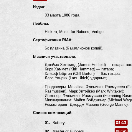
Издан:
03 марта 1986 года.
Лейблы:
Elektra, Music for Nations, Vertigo.
Сертификация RIAA:
6x платина (6 миллионов копий).
В записи участвовали:
Джеймс Хетфилд (James Hetfield) — гитара, вок
Кирк Хаммет (Kirk Hammett) — гитара;
Клифф Бёртон (Cliff Burton) — бас-гитара;
Ларс Ульрих (Lars Ulrich) ударные;
Продюсеры: Metallica, Флемминг Расмуссен (F
Rasmussen), Марк Уитэйкер (Mark Whitaker);
Инженер: Флемминг Расмуссен (Flemming Rasm
Микширование: Майкл Вэйджинер (Michael Wagen
Ремастеринг: Джордж Марино (George Marino).
Список композиций:
05:13
01.
Battery
08:36
02.
Master of Puppets