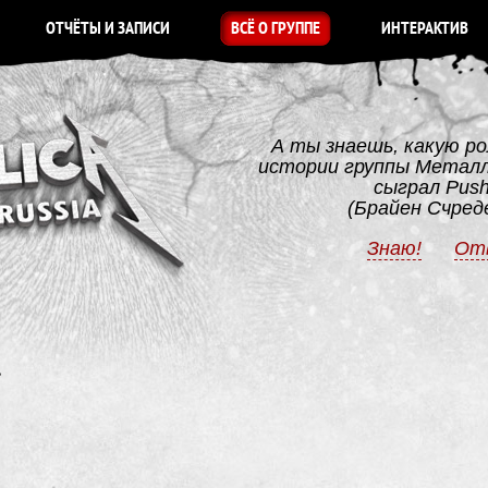
ОТЧЁТЫ И ЗАПИСИ
ВСЁ О ГРУППЕ
ИНТЕРАКТИВ
А ты знаешь, какую ро
истории группы Метал
сыграл Pus
(Брайен Счред
Знаю!
От