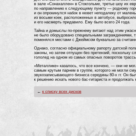
в зале «Сонахаллен» в Стокгольме, третье шоу их евр
по направлению к следующему пункту — родному город
и он опрокинулся набок в кювет неподалеку от мален
из восьми коек, расположенных в автобусе, выбросило
и его насмерть придавило. Ему было всего 24 года.
Тайна и домыслы по-прежнему витают над этим ужасны
не было оборудовано специальными заграждениями, т
поменялся местами с Джеймсом буквально за считанн
Однако, согласно официальному рапорту датской поли
законы, но затем отпущен без претензий, поскольку 
гололед на одном из самых опасных поворотов трассы
«Металлике» казалось, что все кончено, — они не мо
самым крутым парнем в группе, которого не могли см
звукозаписывающего бизнеса середины
80-х
гг. Он бы
к решению искать нового бас-гитариста и продолжать
←
к списку всех дисков