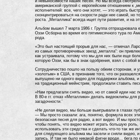
и невыносимости наших песен. Но мы всегда смотрели
американской группой с европейским отношением к „м
исполнителей: все, чего они хотят, — это играть быс
сконцентрироваться на скорости ради нее самой, но т
роста. „Металлика“ всегда ищет пути развития, и на 
Альбом вышел 7 марта 1986 г. Группа отпраздновала 
Оззи Осборна во время его пятимесячного тура по Ам
рода.
«Это был настоящий прорыв для нас, — отмечал Ларс
из самых противоречивых звезд „металла“: он привле
как устраивала, потому что мы для них были еще бо
которую Оззи, как бы в знак одобрения, взял с собой в
Сотрудничество пошло на пользу обеим сторонам, и уж
«золотым» в США, в признание того, что он разошелс
выпущено ни одного видео для поддержки альбома, и
на традиционный мейнстрим, продолжали ставить песн
«Нам предлагали снять видео, но от самой идеи нас п
В
80-е
гг. отказ «Металлики» делать видеоклипы для 
загадочности.’
«Не делая видео, мы больше выигрывали в глазах пуб
— Мы просто сказали: ага, понятно, формула всех эт
безопасная песня для радио, а вот видео. И мы прос
чтобы понять, что видео может играть большую роль,
использовать эти средства и сделать что-то так же ин
для следующего альбома мы засели и сняли видео, и э
запись. И там не было никакой фигни вроде... бега п