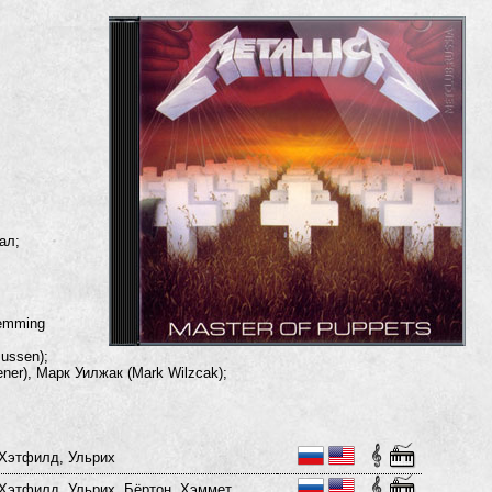
ал;
lemming
ussen);
er), Марк Уилжак (Mark Wilzcak);
Хэтфилд, Ульрих
Хэтфилд, Ульрих, Бёртон, Хэммет