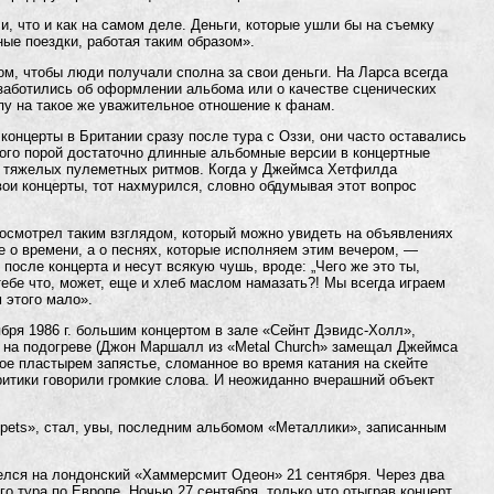
и, что и как на самом деле. Деньги, которые ушли бы на съемку
ные поездки, работая таким образом».
ом, чтобы люди получали сполна за свои деньги. На Ларса всегда
заботились об оформлении альбома или о качестве сценических
пу на такое же уважительное отношение к фанам.
концерты в Британии сразу после тура с Оззи, они часто оставались
того порой достаточно длинные альбомные версии в концертные
и тяжелых пулеметных ритмов. Когда у Джеймса Хетфилда
вои концерты, тот нахмурился, словно обдумывая этот вопрос
посмотрел таким взглядом, который можно увидеть на объявлениях
 о времени, а о песнях, которые исполняем этим вечером, —
после концерта и несут всякую чушь, вроде: „Чего же это ты,
 тебе что, может, еще и хлеб маслом намазать?! Мы всегда играем
 этого мало».
бря 1986 г. большим концертом в зале «Сейнт Дэвидс-Холл»,
 на подогреве (Джон Маршалл из «Metal Church» замещал Джеймса
ное пластырем запястье, сломанное во время катания на скейте
ритики говорили громкие слова. И неожиданно вчерашний объект
ppets», стал, увы, последним альбомом «Металлики», записанным
елся на лондонский «Хаммерсмит Одеон» 21 сентября. Через два
о тура по Европе. Ночью 27 сентября, только что отыграв концерт