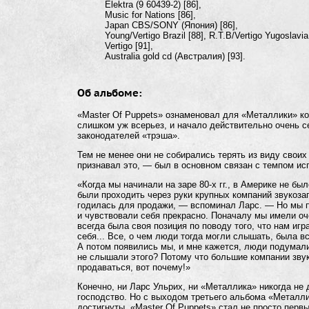
Elektra (9
60439-2)
[86],
Music for Nations [86],
Japan CBS/SONY (Япония) [86],
Young/Vertigo Brazil [88], R.T.B/Vertigo Yugoslavia
Vertigo [91],
Australia gold cd (Австралия) [93].
Об альбоме:
«Master Of Puppets» ознаменовал для «Металлики» кон
слишком уж всерьез, и начало действительно очень с
законодателей «трэша».
Тем не менее они не собирались терять из виду свои
признавал это, — был в основном связан с темпом ис
«Когда мы начинали на заре
80-х
гг., в Америке не бы
были проходить через руки крупных компаний звукозап
годилась для продажи, — вспоминал Ларс. — Но мы п
и чувствовали себя прекрасно. Поначалу мы имели оч
всегда была своя позиция по поводу того, что нам игр
себя... Все, о чем люди тогда могли слышать, была вс
А потом появились мы, и мне кажется, люди подумали
не слышали этого? Потому что большие компании звук
продаваться, вот почему!»
Конечно, ни Ларс Ульрих, ни «Металлика» никогда не 
господство. Но с выходом третьего альбома «Металл
достигнуты. «Master Of Puppets» стал не просто пер