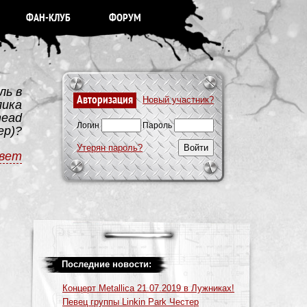
ФАН-КЛУБ
ФОРУМ
ль в
Авторизация
Новый участник?
лика
head
Логин
Пароль
ер)?
Утерян пароль?
вет
Последние новости:
Концерт Metallica 21.07.2019 в Лужниках!
Певец группы Linkin Park Честер