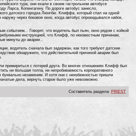
опейского тура, они ехали в своем гастрольном автобусе
у Ларса, Копенгагену. По дороге автобус занесло,
ького датского городка Люнгбю. Клиффа, который спал на одной
 наружу через боковое окно, когда автобус опрокидывался набок,
м событием... Говорят, что водитель был пьян, окно рядом с койкой
ребуемыми инструкцией, что Клифф, по неизвестным причинам,
ые минуты до аварии...
ции, водитель сначала был задержан, как того требуют датские
следствие обнаружило, что действительной причиной аварии был
.
гли примириться с потерей друга. Во многих отношениях Клифф был
утить ни большая толпа, ни непробиваемость корпоративного
л буквально незаменим. И хотя они с неизбежностью пришли
 начатые дела, вернуть старое было уже невозможно.
Составитель раздела:
PRIEST