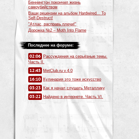
Беннингтон покончил жизнь
самоубийством
Ваши рецензии на альбом Hardwired... To
Self-Destruct!
"Атлас, расправь плечи!"
Дорожка №2 – Moth Into Flame
Последнее на форуме:
02:06
Рассуждения на серьёзные темы.
Часть II.
12:45
MetClub.ru v.4.0
16:10
Кулинария это тоже искусство
03:23
Как я начал слушать Металлику
03:22
Найдено в интернете. Часть VI.