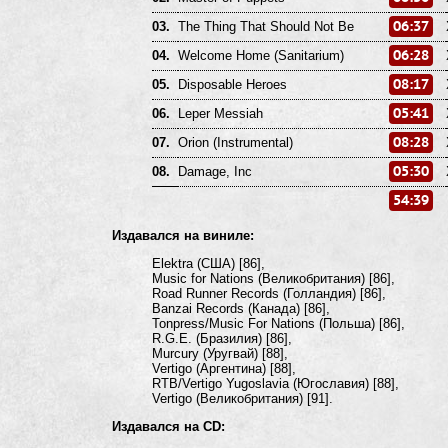
06:37
03.
The Thing That Should Not Be
06:28
04.
Welcome Home (Sanitarium)
08:17
05.
Disposable Heroes
05:41
06.
Leper Messiah
08:28
07.
Orion (Instrumental)
05:30
08.
Damage, Inc
54:39
Издавался на виниле:
Elektra (США) [86],
Music for Nations (Великобритания) [86],
Road Runner Records (Голландия) [86],
Banzai Records (Канада) [86],
Tonpress/Music For Nations (Польша) [86],
R.G.E. (Бразилия) [86],
Murcury (Уругвай) [88],
Vertigo (Аргентина) [88],
RTB/Vertigo Yugoslavia (Югославия) [88],
Vertigo (Великобритания) [91].
Издавался на CD: