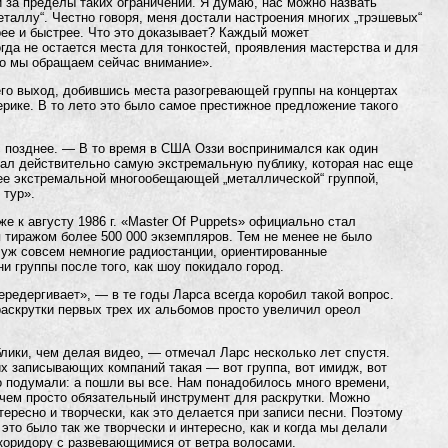
 за пределы таких ограничений. Я думаю, нас можно назвать
еталлу“. Честно говоря, меня достали настроения многих „трэшевых“
трее и быстрее. Что это доказывает? Каждый может
огда не остается места для тонкостей, проявления мастерства и для
это мы обращаем сейчас внимание».
его выход, добившись места разогревающей группы на концертах
ерике. В то лето это было самое престижное предложение такого
 позднее. — В то время в США Оззи воспринимался как один
кал действительно самую экстремальную публику, которая нас еще
лее экстремальной многообещающей „металлической“ группой,
 тур».
е к августу 1986 г. «Master Of Puppets» официально стал
я тиражом более 500 000 экземпляров. Тем не менее не было
 уж совсем немногие радиостанции, ориентированные
и группы после того, как шоу покидало город.
ередергивает», — в те годы Ларса всегда коробил такой вопрос.
раскрутки первых трех их альбомов просто увеличил ореол
лики, чем делая видео, — отмечал Ларс несколько лет спустя.
их записывающих компаний такая — вот группа, вот имидж, вот
то подумали: а пошли вы все. Нам понадобилось много времени,
 чем просто обязательный инструмент для раскрутки. Можно
тересно и творчески, как это делается при записи песни. Поэтому
то было так же творчески и интересно, как и когда мы делали
о коридору с развевающимися от ветра волосами.