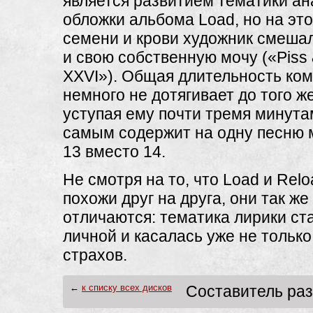
является развитием тематики ан
обложки альбома Load, но на это
семени и крови художник смеша
и свою собственную мочу («Piss 
XXVI»). Общая длительность ко
немного не дотягивает до того ж
уступая ему почти тремя минута
самым содержит на одну песню
13 вместо 14.
Не смотря на то, что Load и Rel
похожи друг на друга, они так ж
отличаются: тематика лирики ст
личной и касалась уже не только
страхов.
←
к списку всех дисков
Составитель ра