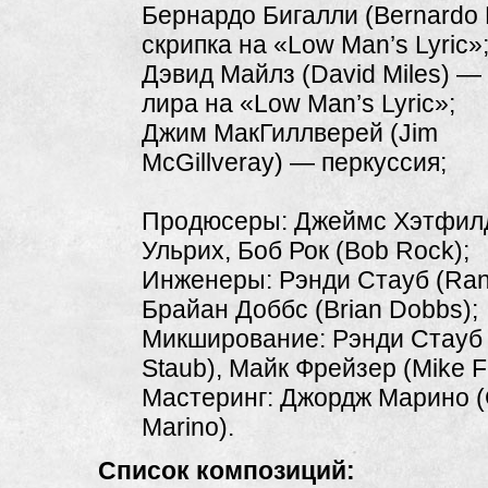
Бернардо Бигалли (Bernardo B
скрипка на «Low Man’s Lyric»
Дэвид Майлз (David Miles) —
лира на «Low Man’s Lyric»;
Джим МакГиллверей (Jim
McGillveray) — перкуссия;
Продюсеры: Джеймс Хэтфилд
Ульрих, Боб Рок (Bob Rock);
Инженеры: Рэнди Стауб (Ran
Брайан Доббс (Brian Dobbs);
Микширование: Рэнди Стауб
Staub), Майк Фрейзер (Mike F
Мастеринг: Джордж Марино 
Marino).
Список композиций: