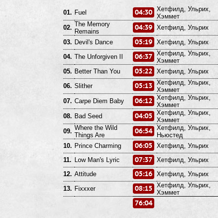
Хетфилд, Ульрих,
04:30
01.
Fuel
Хэммет
The Memory
04:39
02.
Хетфилд, Ульрих
Remains
05:19
03.
Devil's Dance
Хетфилд, Ульрих
Хетфилд, Ульрих,
06:37
04.
The Unforgiven II
Хэммет
05:22
05.
Better Than You
Хетфилд, Ульрих
Хетфилд, Ульрих,
05:13
06.
Slither
Хэммет
Хетфилд, Ульрих,
06:12
07.
Carpe Diem Baby
Хэммет
Хетфилд, Ульрих,
04:05
08.
Bad Seed
Хэммет
Where the Wild
Хетфилд, Ульрих,
06:54
09.
Things Are
Ньюстед
06:05
10.
Prince Charming
Хетфилд, Ульрих
07:37
11.
Low Man's Lyric
Хетфилд, Ульрих
05:16
12.
Attitude
Хетфилд, Ульрих
Хетфилд, Ульрих,
08:15
13.
Fixxxer
Хэммет
76:04