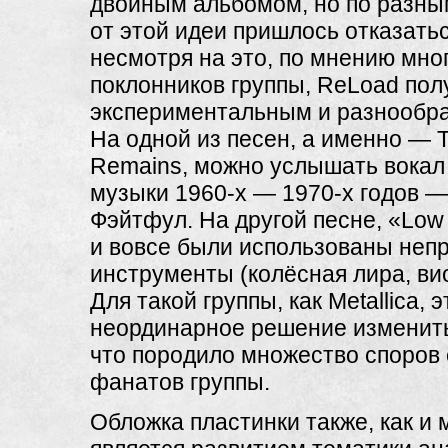
двойным альбомом, но по разны
от этой идеи пришлось отказать
несмотря на это, по мнению мно
поклонников группы, ReLoad пол
экспериментальным и разнообр
На одной из песен, а именно — 
Remains, можно услышать вокал 
музыки
1960-х —
1970-х
годов —
Фэйтфул. На другой песне, «Low 
и вовсе были использованы не
инструменты (колёсная лира, ви
Для такой группы, как Metallica, 
неординарное решение изменить
что породило множество споров
фанатов группы.
Обложка пластинки также, как и 