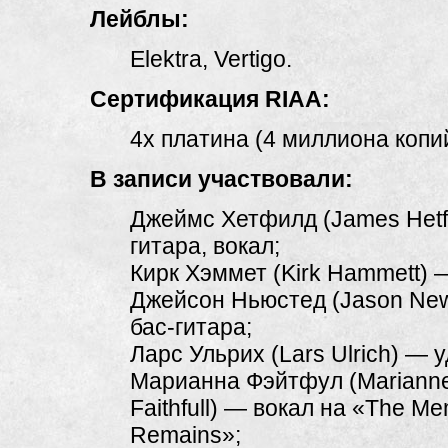
Лейблы:
Elektra, Vertigo.
Сертификация RIAA:
4x платина (4 миллиона копий
В записи участвовали:
Джеймс Хетфилд (James Hetf
гитара, вокал;
Кирк Хэммет (Kirk Hammett) 
Джейсон Ньюстед (Jason Ne
бас-гитара;
Ларс Ульрих (Lars Ulrich) — 
Марианна Фэйтфул (Mariann
Faithfull) — вокал на «The M
Remains»;