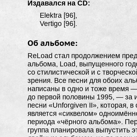
Издавался на CD:
Elektra [96],
Vertigo [96].
Об альбоме:
ReLoad стал продолжением пре
альбома, Load, выпущенного го
со стилистической и с творческо
зрения. Все песни для обоих ал
написаны в одно и тоже время —
до первой половины 1995, — за
песни «Unforgiven II», которая, 
является «сиквелом» одноимённ
периода «чёрного альбома». Пе
группа планировала выпустить э