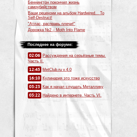
Беннингтон покончил жизнь
самоубийством
Ваши рецензии на альбом Hardwired... To
Self-Destruct!
"Атлас, расправь плечи!"
Дорожка №2 – Moth Into Flame
Последнее на форуме:
02:06
Рассуждения на серьёзные темы.
Часть II.
12:45
MetClub.ru v.4.0
16:10
Кулинария это тоже искусство
03:23
Как я начал слушать Металлику
03:22
Найдено в интернете. Часть VI.