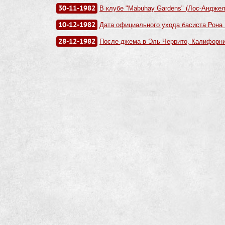
30-11-1982
В клубе "Mabuhay Gardens" (Лос-Анджеле
10-12-1982
Дата официального ухода басиста Рона 
28-12-1982
После джема в Эль Черрито, Калифорни