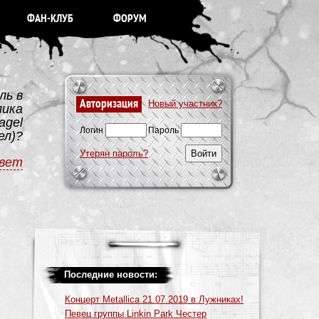
ФАН-КЛУБ
ФОРУМ
ль в
Авторизация
Новый участник?
лика
agel
Логин
Пароль
ел)?
Утерян пароль?
вет
Последние новости:
Концерт Metallica 21.07.2019 в Лужниках!
Певец группы Linkin Park Честер