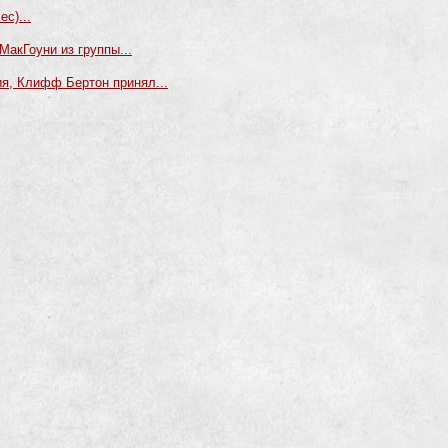
с)...
МакГоуни из группы...
я, Клифф Бертон принял...