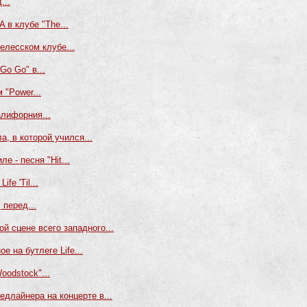
...
 в клубе "The...
елесском клубе...
Go Go" в...
 "Power...
алифорния...
а, в которой учился...
е - песня "Hit...
fe 'Til...
 перед...
й сцене всего западного...
 на бутлеге Life...
odstock"...
длайнера на концерте в...