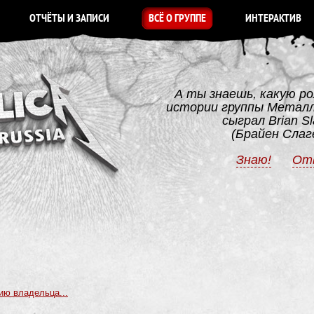
ОТЧЁТЫ И ЗАПИСИ
ВСЁ О ГРУППЕ
ИНТЕРАКТИВ
А ты знаешь, какую ро
истории группы Метал
сыграл Brian Sl
(Брайен Слаг
Знаю!
От
ию владельца...