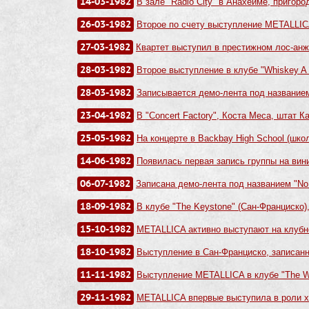
14-03-1982
В зале "Radio City" в Анахейме, пригород
26-03-1982
Второе по счету выступление METALLICA
27-03-1982
Квартет выступил в престижном лос-анж
28-03-1982
Второе выступление в клубе "Whiskey A 
28-03-1982
Записывается демо-лента под названием
23-04-1982
В "Concert Factory", Коста Меса, штат К
25-05-1982
На концерте в Backbay High School (школ
14-06-1982
Появилась первая запись группы на винил
06-07-1982
Записана демо-лента под названием "No Li
18-09-1982
В клубе "The Keystone" (Сан-Франциско),
15-10-1982
METALLICA активно выступают на клубно
18-10-1982
Выступление в Сан-Франциско, записанное
11-11-1982
Выступление METALLICA в клубе "The Wo
29-11-1982
METALLICA впервые выступила в роли хе