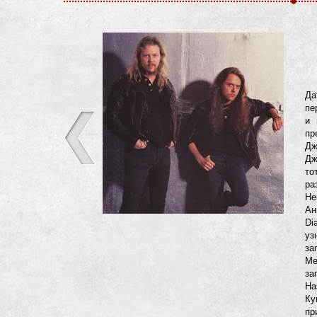
Да
пе
и 
пр
Дж
Дж
то
ра
Не
Ан
Di
уз
за
Me
за
На
Ку
пр