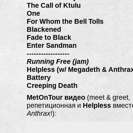
The Call of Ktulu
One
For Whom the Bell Tolls
Blackened
Fade to Black
Enter Sandman
------------------
Running Free (jam)
Helpless (w/ Megadeth & Anthra
Battery
Creeping Death
MetOnTour видео
(meet & greet,
репетиционная и
Helpless
вмест
Anthrax
!):