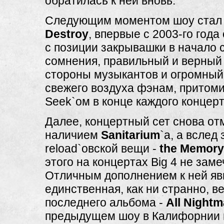
обратилась к ней вновь.
Следующим моментом шоу ста
Destroy
, впервые с 2003-го год
с позиции закрывашки в начало с
сомнения, правильный и верный 
стороны музыкантов и огромный
свежего воздуха фэнам, притом
Seek`ом в конце каждого концерт
Далее, концертный сет снова от
наличием
Sanitarium
`a, а вслед 
reload`овской вещи -
the Memory
этого на концертах Big 4 не зам
Отличным дополнением к ней яв
единственная, как ни странно, в
последнего альбома -
All Night
предыдущем шоу в Калифорнии 