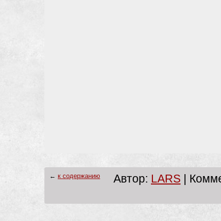
←
к содержанию
Автор:
LARS
| Комме