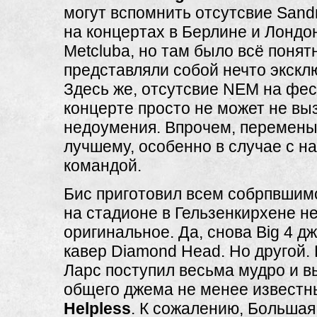
могут вспомнить отсутсвие San
на концертах в Берлине и Лондо
Metcluba, но там было всё понятн
представляли собой нечто экскл
Здесь же, отсутсвие NEM на фе
концерте просто не может не вы
недоумения. Впрочем, перемены 
лучшему, особенно в случае с 
командой.
Бис приготовил всем собрпвшимс
на стадионе в Гельзенкирхене н
оригинальное. Да, снова Big 4 дж
кавер Diamond Head. Но другой. 
Ларс поступил весьма мудро и в
общего джема не менее известн
Helpless
. К сожалению, Большая