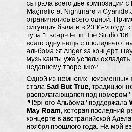
сыграла всего две композиции с
Magnetic`a: Nightmare и Cyanide.
ограничились всего одной. Прим
ситуация была и в 2006-м году, к
тура "Escape From the Studio '06'
всего одну вещь с последнего, н
альбома St.Anger за концерт. Не
музыканты уже успели охладеть 
недавнему творению?..
Одной из немногих неизменных п
стала
Sad But True
, традиционн
располагающаяся под номером "
"Чёрного Альбома" поддержала
May Roam
, которая последний р
концерте в австралийской Адела
ноября прошлого года. На мой вз