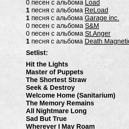
0 песен с альбома
Load
1
песня с альбома
ReLoad
1
песня с альбома
Garage inc.
0 песен с альбома
S&M
0 песен с альбома
St.Anger
1
песня с альбома
Death Magneti
Setlist:
Hit the Lights
Master of Puppets
The Shortest Straw
Seek & Destroy
Welcome Home (Sanitarium)
The Memory Remains
All Nightmare Long
Sad But True
Wherever I May Roam