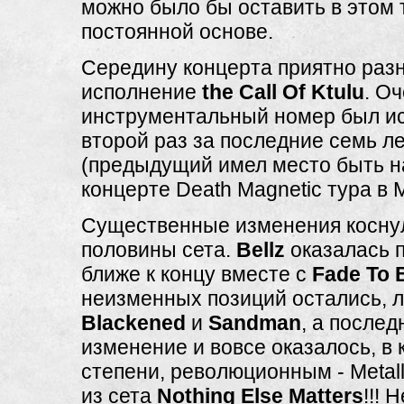
можно было бы оставить в этом 
постоянной основе.
Середину концерта приятно раз
исполнение
the Call Of Ktulu
. О
инструментальный номер был и
второй раз за последние семь л
(предыдущий имел место быть 
концерте Death Magnetic тура в 
Существенные изменения коснул
половины сета.
Bellz
оказалась 
ближе к концу вместе с
Fade To 
неизменных позиций остались, 
Blackened
и
Sandman
, а послед
изменение и вовсе оказалось, в 
степени, революционным - Metal
из сета
Nothing Else Matters
!!! 