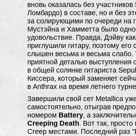
вновь оказалась без участников 
Ломбардо) в составе, но и без э
за солирующими по очереди на 
Мустэйна и Хамметта было одно
удовольствие. Правда, Дэйву как
приглушили гитару, поэтому его 
слышен весьма и весьма слабо.
приятной деталью выступления 
в общей солянке гитариста Sepu
Киссера, который заменяет сейч
в Anthrax на время летнего турне
Завершили свой сет Metallica уж
самостоятельно, отыграв предп
номером
Battery
, а заключитель
Creeping Death
. Вот так, прост
Creep местами. Последний раз 