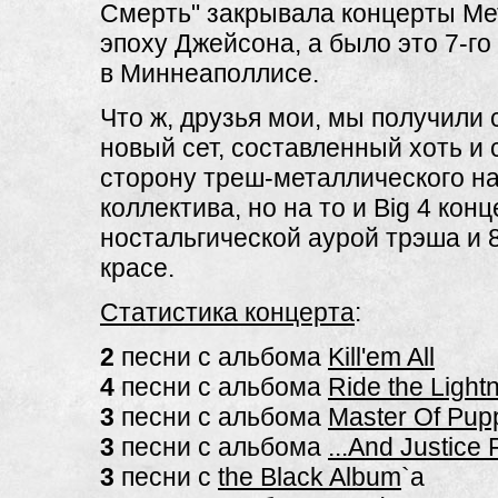
Смерть" закрывала концерты Ме
эпоху Джейсона, а было это 7-го 
в Миннеаполлисе.
Что ж, друзья мои, мы получили
новый сет, составленный хоть и 
сторону треш-металлического н
коллектива, но на то и Big 4 кон
ностальгической аурой трэша и 8
красе.
Статистика концерта
:
2
песни с альбома
Kill'em All
4
песни с альбома
Ride the Light
3
песни с альбома
Master Of Pup
3
песни с альбома
...And Justice F
3
песни с
the Black Album
`a