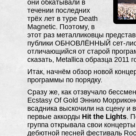
они обкатывали в
течении последних
трёх лет в туре Death
Magnetic. Поэтому, в
этот раз металликовцы представ
публики ОБНОВЛЁННЫЙ сет-лист
отличающийся от старой програ
сказать, Metallica образца 2011 г
Итак, начнём обзор новой конце
программы по порядку.
Сразу же, как отзвучало бессмен
Ecstasy Of Gold Эннио Моррикон
всадника выскочили на сцену и 
первые аккорды
Hit the Lights
. 
группа открывала свои концерты
дебютной песней фестиваль Rock