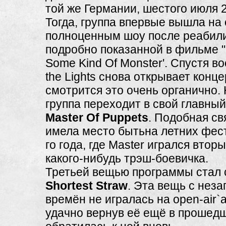
той же Германии, шестого июля 2
Тогда, группа впервые вышла на 
полноценным шоу после реабил
подробно показанной в фильме "M
Some Kind Of Monster'. Спустя вос
the Lights снова открывает конце
смотрится это очень органично.
группа переходит в свой главный
Master Of Puppets
. Подобная св
имела место бытьна летних фес
го года, где Master игрался втор
какого-нибудь трэш-боевичка.
Третьей вещью программы стал 
Shortest Straw
. Эт
а вещь с нез
времён не игралась на open-air`а
удачно вернув её ещё в прошедш