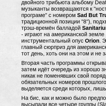
двойного трибьюта альбому Deat
музыканты возвращаются к "нос
програме" с номером
Sad But Tr
традиционной позиции "8"), под
трэш-времён балладой
Sanitari
- играют на американской земле
инструментальный опус
Orion
. 
главный сюрприз для американс
тот день, хоть они на этом и не 
Вторая часть программы открыв
затем идёт очередь из хорошо з
никак не поменявших свой поряд
обязательных номеров прошлого
выделяется среди которых, лиш
На бис, как и можно было предп
высыпали все четыре группы (Sla