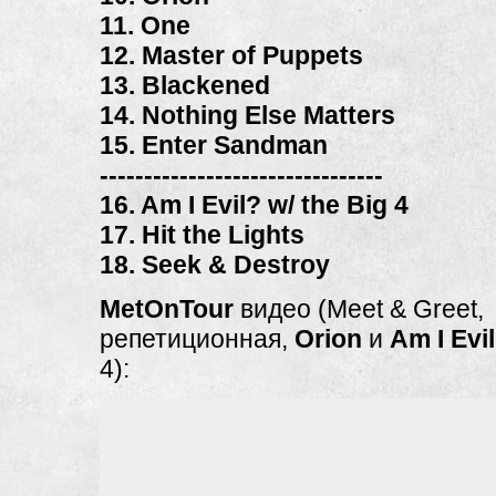
11. One
12. Master of Puppets
13. Blackened
14. Nothing Else Matters
15. Enter Sandman
--------------------------------
16. Am I Evil? w/ the Big 4
17. Hit the Lights
18. Seek & Destroy
MetOnTour
видео (Meet & Greet,
репетиционная,
Orion
и
Am I Evil
4):