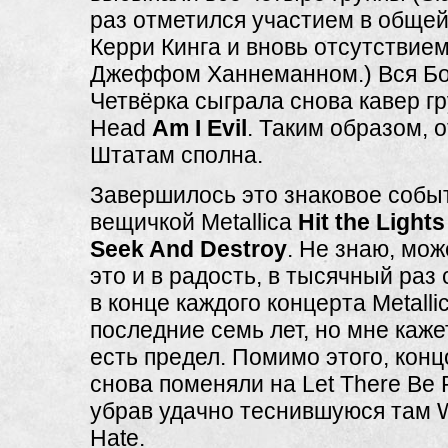
раз отметился участием в общей
Керри Кинга и вновь отсутствие
Джеффом Ханнеманном.) Вся Б
Четвёрка сыграла снова кавер г
Head
Am I Evil
. Таким образом, 
Штатам сполна.
Завершилось это знаковое собы
вещичкой Metallica
Hit the Lights
Seek And Destroy
. Не знаю, мож
это и в радость, в тысячный раз
в конце каждого концерта Metalli
последние семь лет, но мне каже
есть предел. Помимо этого, конц
снова поменяли на Let There Be
убрав удачно теснившуюся там 
Hate.