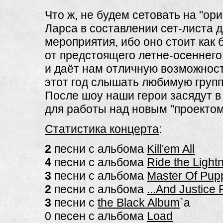
Что ж, не будем сетовать на "ор
Ларса в составлении сет-листа д
мероприятия, ибо оно стоит как
от предстоящего летне-осеннего 
и даёт нам отличную возможнос
этот год слышать любимую групп
После шоу наши герои засядут в
для работы над новым "проектом
Статистика концерта
:
2
песни с альбома
Kill'em All
4
песни с альбома
Ride the Light
3
песни с альбома
Master Of Pup
2
песни с альбома
...And Justice F
3
песни с
the Black Album
`a
0 песен с альбома
Load