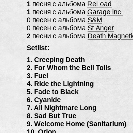
1
песня с альбома
ReLoad
1
песня с альбома
Garage inc.
0 песен с альбома
S&M
0 песен с альбома
St.Anger
2
песни с альбома
Death Magneti
Setlist:
1. Creeping Death
2. For Whom the Bell Tolls
3. Fuel
4. Ride the Lightning
5. Fade to Black
6. Cyanide
7. All Nightmare Long
8. Sad But True
9. Welcome Home (Sanitarium)
10. Orion