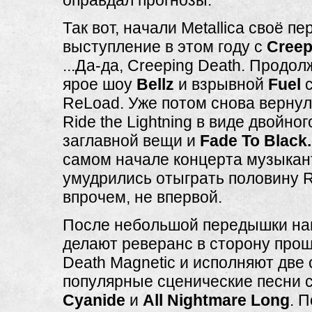
оправдал прогнозы.
Так вот, начали Metallica своё пе
выступление в этом году с
Creep
...Да-да, Creeping Death. Продо
ярое шоу
Bellz
и взрывной
Fuel
с
ReLoad. Уже потом снова вернул
Ride the Lightning в виде двойног
заглавной вещи и
Fade To Black.
самом начале концерта музыка
умудрились отыграть половину Ri
впрочем, не впервой.
После небольшой передышки на
делают реверанс в сторону про
Death Magnetic и исполняют две
популярные сценические песни с
Cyanide
и
All Nightmare Long
. 