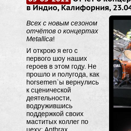
в Индио, Калифорния, 23.0
Всех с новым сезоном
отчётов о концертах
Metallica
!
И открою я его с
первого шоу наших
героев в этом году. Не
прошло и полугода, как
horsemen`ы вернулись
к сценической
деятельности,
водружившись
поддержкой своих
маститых коллег по
цеху: Anthrax,