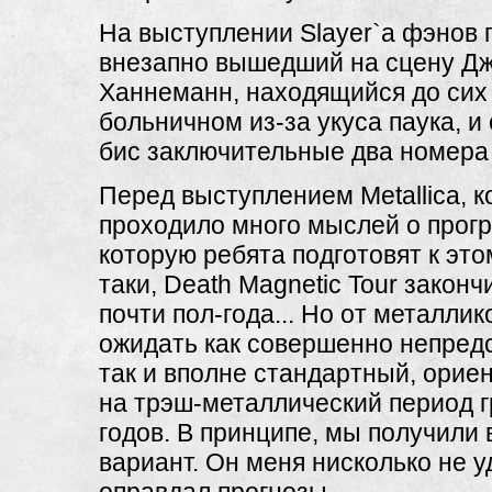
На выступлении Slayer`a фэнов
внезапно вышедший на сцену 
Ханнеманн, находящийся до сих
больничном из-за укуса паука, и
бис заключительные два номера
Перед выступлением Metallica, к
проходило много мыслей о прог
которую ребята подготовят к это
таки, Death Magnetic Tour закон
почти пол-года... Но от металли
ожидать как совершенно непредс
так и вполне стандартный, ори
на трэш-металлический период г
годов. В принципе, мы получили 
вариант. Он меня нисколько не у