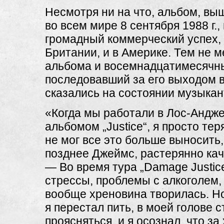
Несмотря ни на что, альбом, в
во всем мире 8 сентября 1988 г.,
громадный коммерческий успех, 
Британии, и в Америке. Тем не м
альбома и восемнадцатимесячны
последовавший за его выходом в
сказались на состоянии музыкан
«Когда мы работали в Лос-Андж
альбомом „Justice“, я просто тер
не мог все это больше выносить
позднее Джеймс, растерянно кач
— Во время тура „Damage Justic
стрессы, проблемы с алкоголем,
вообще хреновина творилась. Но
я перестал пить, в моей голове с
проясняться, и я осознал, что з