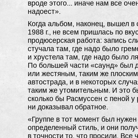
вроде этого... иначе нам все оче
надоест».
Когда альбом, наконец, вышел в
1988 г., не всем пришлась по вку
продюсерская работа: запись сл
стучала там, где надо было грем
и хрустела там, где надо было ля
По большей части «саунд» был
или жестяным, таким же плоским,
автострада, и в некоторых случа
таким же утомительным. И это б
сколько бы Расмуссен с пеной у 
ни доказывал обратное.
«Группе в тот момент был нужен
определенный стиль, и они полу
в точности то, что просили. Все 