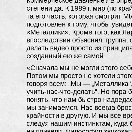
Коммерческое давление? В опр
степени да. К 1989 г. мир (по кр
та его часть, которая смотрит Мt
подготовлен к тому, чтобы увиде
«Металлики». Кроме того, как Ла
впоследствии объяснял, группа,
делать видео просто из принципа
созданный ею же самой.
«Сначала мы не могли этого себ
Потом мы просто не хотели этого
говоря всем: „Мы — „Металлика“,
учить-нас-что-делать“. Но пора 
понять, что нам быстро надоедае
мы занимаемся. Нас всегда брос
крайности в другую. И мы все в
следуя нашим инстинктам, куда 
ни привели. Философия звукоз