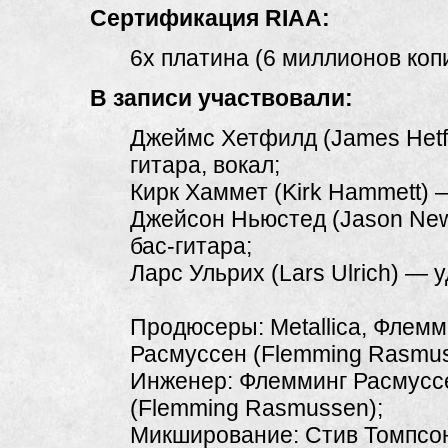
Сертификация RIAA:
6x платина (6 миллионов копи
В записи участвовали:
Джеймс Хетфилд (James Hetf
гитара, вокал;
Кирк Хаммет (Kirk Hammett) 
Джейсон Ньюстед (Jason Ne
бас-гитара;
Ларс Ульрих (Lars Ulrich) — 
Продюсеры: Metallica, Флемм
Расмуссен (Flemming Rasmus
Инженер: Флемминг Расмусс
(Flemming Rasmussen);
Микширование: Стив Томпсон