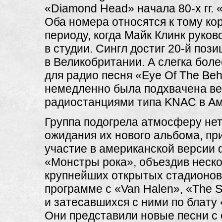
«Diamond Head» начала
80-х
гг. 
Оба номера относятся к тому ко
периоду, когда Майк Клинк руко
в студии. Сингл достиг
20-й
пози
в Великобритании. А слегка бол
для радио песня «Eye Of The Beh
немедленно была подхвачена в
радиостанциями типа KNAC в Ам
Группа подогрела атмосферу не
ожидания их нового альбома, пр
участие в американской версии
«Монстры рока», объездив неск
крупнейших открытых стадионов
программе с «Van Halen», «The S
и затесавшихся с ними по блату
Они представили новые песни с