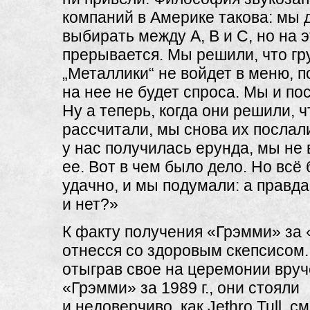
компаний в Америке такова: мы 
выбирать между А, В и С, но на
прерывается. Мы решили, что гр
„Металлики“ не войдет в меню, п
на нее не будет спроса. Мы и по
Ну а теперь, когда они решили, ч
рассчитали, мы снова их послал
у нас получилась ерунда, мы не
ее. Вот в чем было дело. Но всё
удачно, и мы подумали: а правда
и нет?»
К факту получения «Грэмми» за
отнесся со здоровым скепсисом. 
отыграв свое на церемонии вру
«Грэмми» за 1989 г., они стояли
и недоверчиво, как Jethro Tull, с