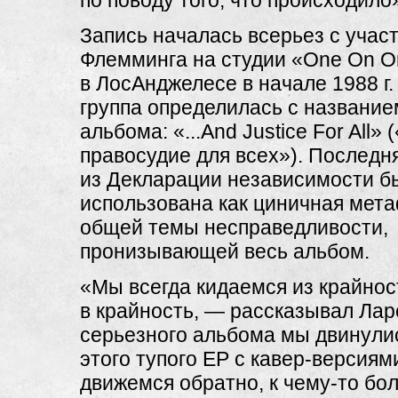
по поводу того, что происходило
Запись началась всерьез с учас
Флемминга на студии «One On O
в ЛосАнджелесе в начале 1988 г.
группа определилась с название
альбома: «...And Justice For All» (
правосудие для всех»). Последн
из Декларации независимости б
использована как циничная мет
общей темы несправедливости,
пронизывающей весь альбом.
«Мы всегда кидаемся из крайнос
в крайность, — рассказывал Лар
серьезного альбома мы двинулис
этого тупого ЕР с кавер-версиям
движемся обратно, к чему-то бо