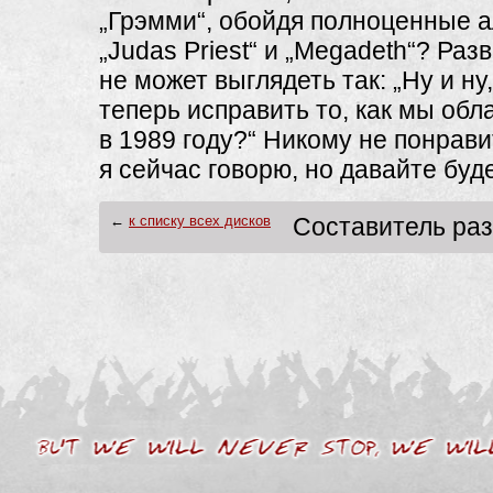
„Грэмми“, обойдя полноценные 
„Judas Priest“ и „Megadeth“? Разв
не может выглядеть так: „Ну и ну
теперь исправить то, как мы об
в 1989 году?“ Никому не понрави
я сейчас говорю, но давайте бу
←
к списку всех дисков
Составитель ра