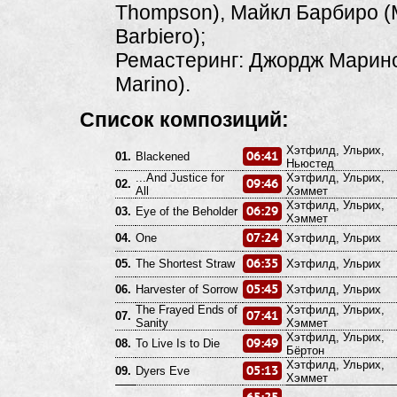
Thompson), Майкл Барбиро (
Barbiero);
Ремастеринг: Джордж Марин
Marino).
Список композиций:
Хэтфилд, Ульрих,
06:41
01.
Blackened
Ньюстед
...And Justice for
Хэтфилд, Ульрих,
09:46
02.
All
Хэммет
Хэтфилд, Ульрих,
06:29
03.
Eye of the Beholder
Хэммет
07:24
04.
One
Хэтфилд, Ульрих
06:35
05.
The Shortest Straw
Хэтфилд, Ульрих
05:45
06.
Harvester of Sorrow
Хэтфилд, Ульрих
The Frayed Ends of
Хэтфилд, Ульрих,
07:41
07.
Sanity
Хэммет
Хэтфилд, Ульрих,
09:49
08.
To Live Is to Die
Бёртон
Хэтфилд, Ульрих,
05:13
09.
Dyers Eve
Хэммет