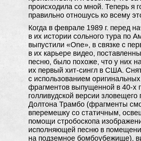
происходила со мной. Теперь я 
правильно отношусь ко всему эт
Когда в феврале 1989 г. перед н
в их истории сольного тура по А
выпустили «One», в связке с пе
в их карьере видео, поставленны
песню, было похоже, что у них н
их первый хит-сингл в США. Сня
с использованием оригинальных
фрагментов выпущенной в
40-х
г
голливудской версии зловещего
Долтона Трамбо (фрагменты см
вперемешку со статичным, осв
помощи стробоскопа изображени
исполняющей песню в помещени
на подземное бомбоубежище), в