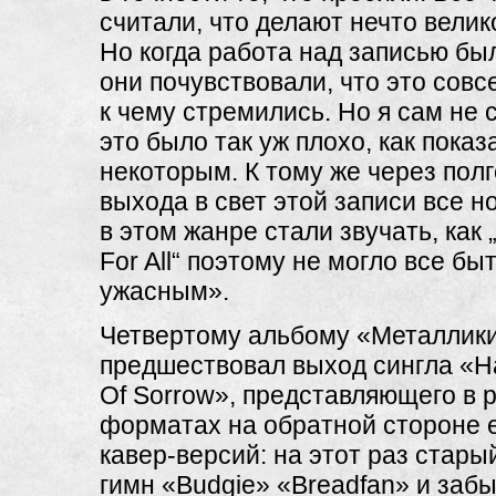
считали, что делают нечто велик
Но когда работа над записью бы
они почувствовали, что это совсе
к чему стремились. Но я сам не 
это было так уж плохо, как показ
некоторым. К тому же через пол
выхода в свет этой записи все 
в этом жанре стали звучать, как „
For All“ поэтому не могло все бы
ужасным».
Четвертому альбому «Металлик
предшествовал выход сингла «Ha
Of Sorrow», представляющего в 
форматах на обратной стороне 
кавер-версий: на этот раз стар
гимн «Budgie» «Breadfan» и заб