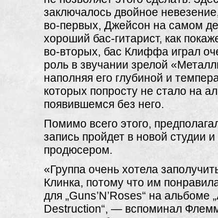
заключалось двойное невезение,
во-первых, Джейсон на самом де
хороший бас-гитарист, как покаже
во-вторых, бас Клиффа играл о
роль в звучании зрелой «Металл
наполняя его глубиной и темпер
которых попросту не стало на а
появившемся без него.
Помимо всего этого, предполагал
запись пройдет в новой студии и
продюсером.
«Группа очень хотела заполучит
Клинка, потому что им понравила
для „Guns’N’Roses“ на альбоме „A
Destruction“, — вспоминал Флем