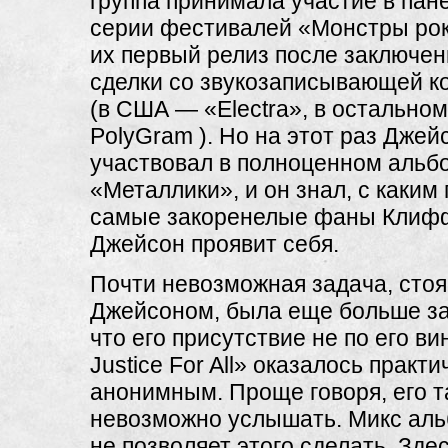
группа принимала участие в пан
серии фестивалей «Монстры рок
их первый релиз после заключен
сделки со звукозаписывающей к
(в США — «Electra», в остально
PolyGram ). Но на этот раз Дже
участвовал в полноценном альб
«Металлики», и он знал, с каким
самые закоренелые фаны Клифф
Джейсон проявит себя.
Почти невозможная задача, сто
Джейсоном, была еще больше за
что его присутствие не по его вин
Justice For All» оказалось практи
анонимным. Проще говоря, его 
невозможно услышать. Микс ал
не позволяет этого сделать. Зде