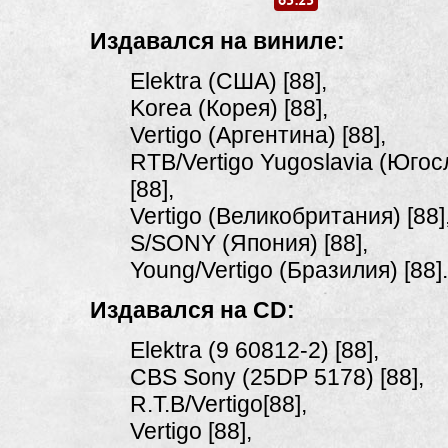
65:25
Издавался на виниле:
Elektra (США) [88],
Korea (Корея) [88],
Vertigo (Аргентина) [88],
RTB/Vertigo Yugoslavia (Югос
[88],
Vertigo (Великобритания) [88]
S/SONY (Япония) [88],
Young/Vertigo (Бразилия) [88].
Издавался на CD:
Elektra (9
60812-2)
[88],
CBS Sony (25DP 5178) [88],
R.T.B/Vertigo[88],
Vertigo [88],