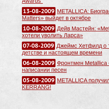
Awards"
13-08-2009
METALLICA: Биограф
Matters» выйдет в октябре
10-08-2009
Дейв Мастейн: «Meta
хотели уволить Ларса»
07-08-2009
Джеймс Хетфилд о
детстве и настоящем времени
06-08-2009
Фронтмен Metallica 
написании песен
05-08-2009
METALLICA получил
KERRANG!