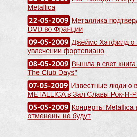
Metallica
22-05-2009
Металлика подтвер
DVD во Франции
09-05-2009
Джеймс Хэтфилд о 
увлечении фортепиано
08-05-2009
Вышла в свет книга
The Club Days"
07-05-2009
Известные люди о 
METALLICA в Зал Славы Рок-Н-
05-05-2009
Концерты Metallica
отменены не будут