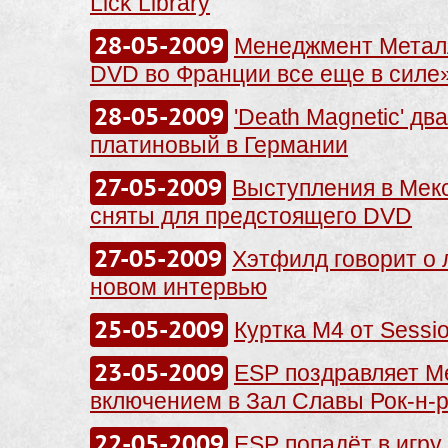
Lick Library
28-05-2009
Менеджмент Металл
DVD во Франции все еще в силе
28-05-2009
'Death Magnetic' дв
платиновый в Германии
27-05-2009
Выступления в Мекс
сняты для предстоящего DVD
27-05-2009
Хэтфилд говорит о 
новом интервью
25-05-2009
Куртка М4 от Sessi
23-05-2009
ESP поздравляет Met
включением в Зал Славы Рок-н-
22-05-2009
ESP попадёт в игру 