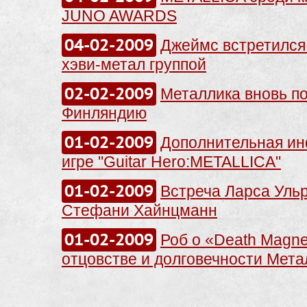
JUNO AWARDS
04-02-2009
Джеймс встретился
хэви-метал группой
02-02-2009
Металлика вновь п
Финляндию
01-02-2009
Дополнительная и
игре "Guitar Hero:METALLICA"
01-02-2009
Встреча Ларса Уль
Стефани Хайнцманн
01-02-2009
Роб о «Death Magnet
отцовстве и долговечности Мета