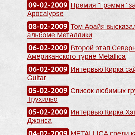
09-02-2009
Премия "Грэмми" з
Apocalypse
08-02-2009
Том Арайя высказа
альбоме Металлики
06-02-2009
Второй этап Север
Американского турне Metallica
06-02-2009
Интервью Кирка сай
Guitar
05-02-2009
Список любимых гр
Трухильо
05-02-2009
Интервью Кирка Хэ
Джонса
04-02-2009
METALLICA среди к