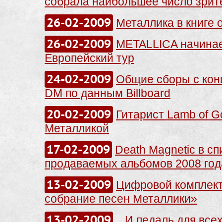
собрала наибольшее число зрит
26-02-2009
Металлика в книге 
26-02-2009
METALLICA начина
Европейский тур
24-02-2009
Общие сборы с кон
DM по данным Billboard
20-02-2009
Гитарист Lamb of G
Металликой
17-02-2009
Death Magnetic в с
продаваемых альбомов 2008 год
13-02-2009
Цифровой комплек
собрание песен Металлики»
13-02-2009
...И педаль для все