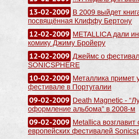
13-02-2009
В 2009 выйдет книг
посвящённая Клиффу Бертону
12-02-2009
METALLICA дали и
комику Джиму Бройеру
12-02-2009
Джеймс о фестива
SONICSPHERE
10-02-2009
Металлика примет 
фестивале в Португалии
09-02-2009
Death Magnetic - “
оформление альбома” в 2008-м
09-02-2009
Metallica возглавит
европейских фестивалей Sonicsp