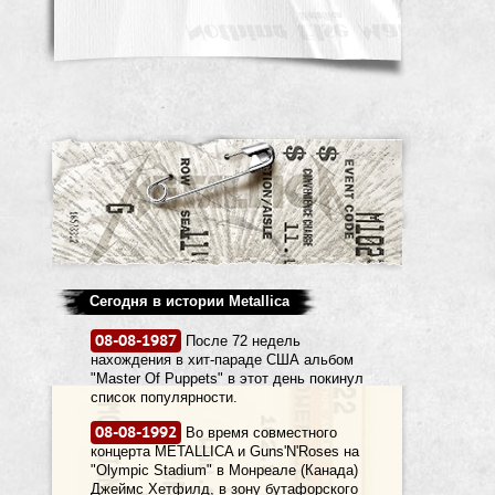
Сегодня в истории Metallica
08-08-1987
После 72 недель
нахождения в хит-параде США альбом
"Master Of Puppets" в этот день покинул
список популярности.
08-08-1992
Во время совместного
концерта METALLICA и Guns'N'Roses на
"Olympic Stadium" в Монреале (Канада)
Джеймс Хетфилд, в зону бутафорского