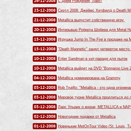
26-12-2008
С Днем Рождения, Ларс!
23-12-2008
Сиэтл 2008. Джеймс Хетфилд о Death Ma
21-12-2008
Metallica выпустит собственную игру.
20-12-2008
Интерьвью Роберта Шобера для Metal 
15-12-2008
Игрушка Jump In The Fire в продаже на M
15-12-2008
"Death Magnetic" занял четвертое место
10-12-2008
Enter Sandman в хит-параде для пыток
10-12-2008
Metallica выйдет на DVD "Bonnaroo Live 
04-12-2008
Metallica номинирована на Grammy
03-12-2008
Rob Trujillo: "Metallica - это одна огромн
03-12-2008
Мировое турне Metallica продлиться до 
03-12-2008
Ларс Ульрих о жизни, METALLICA и NAPS
02-12-2008
Новогодние подарки от Metallica
01-12-2008
Новенькие MetOnTour Video (St. Louis, Tu