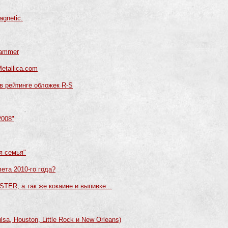
gnetic.
Hammer
etallica.com
 в рейтинге обложек R-S
2008"
ая семья"
лета 2010-го года?
TER, а так же кокаине и выпивке...
lsa, Houston, Little Rock и New Orleans)