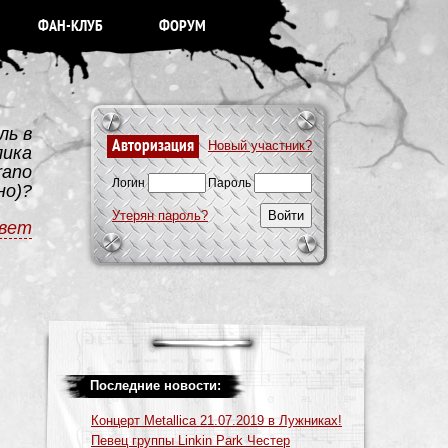
ФАН-КЛУБ
ФОРУМ
ль в
Авторизация
Новый участник?
лика
rano
Логин
Пароль
но)?
Утерян пароль?
вет
Последние новости:
Концерт Metallica 21.07.2019 в Лужниках!
Певец группы Linkin Park Честер