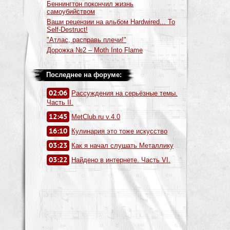
Беннингтон покончил жизнь
самоубийством
Ваши рецензии на альбом Hardwired... To
Self-Destruct!
"Атлас, расправь плечи!"
Дорожка №2 – Moth Into Flame
Последнее на форуме:
02:06
Рассуждения на серьёзные темы.
Часть II.
12:45
MetClub.ru v.4.0
16:10
Кулинария это тоже искусство
03:23
Как я начал слушать Металлику
03:22
Найдено в интернете. Часть VI.