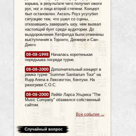
взрыва, в результате чего получил ожоги
рук, ног и лица второй степени. Концерт
был остановлен. Аксель Роуз усугубил
ситуацию тем, что ушел со сцены,
отказавшись завершить шоу, чем вызвал
настоящий бунт среди аудитории. До
выздоровления Хетфилда были отменены
выступления в Торонто, Денвере и Сан-
Диего.
08-08-1998
Началась коротенькая
передышка посреди турне.
08-08-2000
Дополнительный концерт в
рамка турне "Summer Sanitarium Tour" на
Rupp Arena в Лексингтон, Кентуки. На
разогреве C.O.C.
08-08-2000
Лейбл Ларса Ульриха "The
Music Company" обзавелся собственный
сайтом.
Все события
→
Случайный вопрос