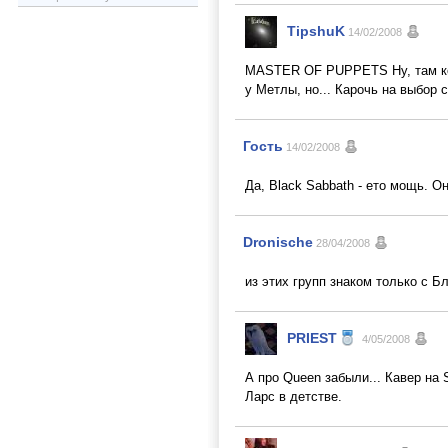
TipshuK
14/02/2008
MASTER OF PUPPETS Ну, там ко
у Метлы, но... Карочь на выбор 
Гость
14/02/2008
Да, Black Sabbath - ето мощь. О
Dronische
28/04/2008
из этих групп знаком только с Бл
PRIEST
4/05/2008
А про Queen забыли... Кавер на
Ларс в детстве.