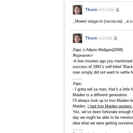
Thorn
31/07/2008
,,Может когда-то (ла-ла-ла)...,в с
Thorn
5/11/2008
Ларс о Айрон Мейден(2008)
Журналист
-A few minutes ago you mentioned Ir
success of 1991’s self-titled ‘Blac
man simply did not want to settle 
........
Ларс
- I gotta tell ya man, that’s a lit
Maiden is a different generation.
I’ll always look up to Iron Maiden b
Maiden,
I had Iron Maiden posters
Yes, we’ve been fortunate enough t
day we might be able to be mention
idea what we were getting ourselve
.........