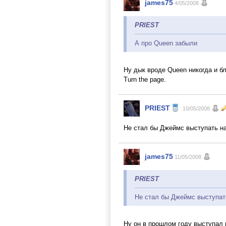
james75
4/05/2008
PRIEST
А про Queen забыли
Ну дык вроде Queen никогда и б
Тurn the page.
PRIEST
10/05/2008
Не стал бы Джеймс выступать на
james75
11/05/2008
PRIEST
Не стал бы Джеймс выступат
Ну он в прошлом году выступал