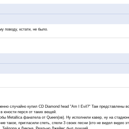
у поводу, кстати, не было.
нно случайно купил CD Diamond head "Am I Evil?" Там представлены все 
 в юности перся от таких вещей.
тобы Metallica фанатела от Queen(ов). Ну исполнили кавер, ну на стади
ие такое, пригласили спеть, спели 3 своих песни (кто не видел видео э
, Тейлора и Дикона. Реально Джеймс был лучший.