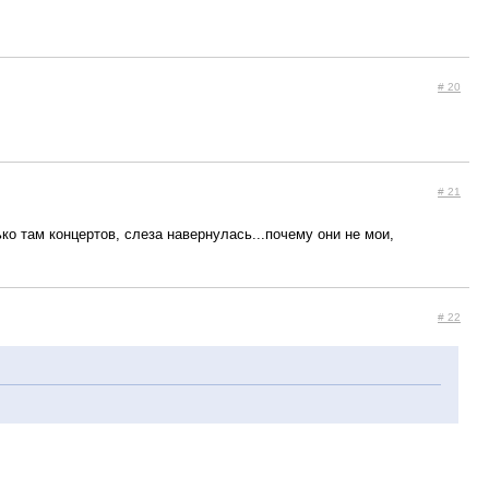
# 20
# 21
ько там концертов, слеза навернулась...почему они не мои,
# 22