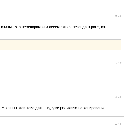
# 16
о квины - это неоспоримая и бессмертная легенда в роке, как,
# 17
# 18
Москвы готов тебе дать эту, уже реликвию на копирование.
# 19