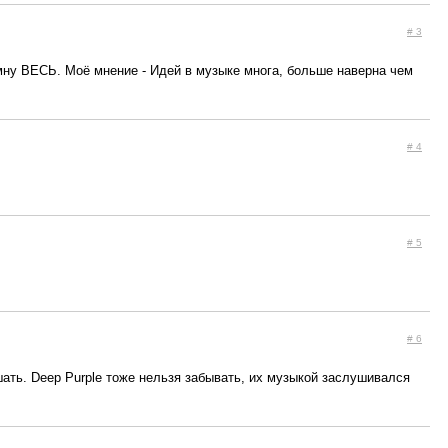
# 3
мну ВЕСЬ. Моё мнение - Идей в музыке многа, больше наверна чем
# 4
# 5
# 6
шать. Deep Purple тоже нельзя забывать, их музыкой заслушивался