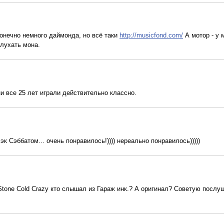
нечно немного даймонда, но всё таки
http://musicfond.com/
А мотор - у 
слухать мона.
ни все 25 лет играли действительно классно.
эк Сэббатом... очень понравилось!)))) нереально понравилось)))))
 Stone Cold Crazy кто слышал из Гараж инк.? А оригинал? Советую послу