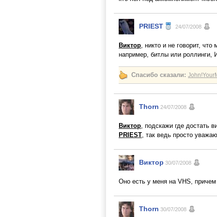
PRIEST
24/07/2008
Виктор
, никто и не говорит, чт
например, битлы или роллинги,
Спасибо сказали:
John!YourM
Thorn
24/07/2008
Виктор
, подскажи где достать в
PRIEST
, так ведь просто уважаю
Виктор
30/07/2008
Оно есть у меня на VHS, причем
Thorn
30/07/2008