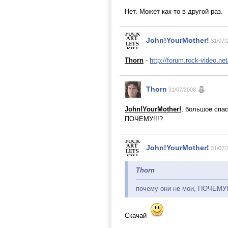
Нет. Может как-то в другой раз.
John!YourMother!
31/07/
Thorn
-
http://forum.rock-video.ne
Thorn
31/07/2008
John!YourMother!
, большое спас
ПОЧЕМУ!!!?
John!YourMother!
31/07/
Thorn
почему они не мои, ПОЧЕМУ!
Скачай