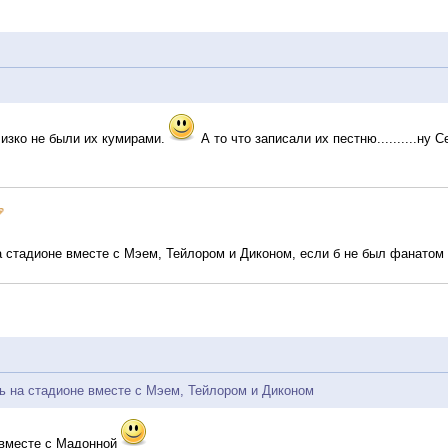
лизко не были их кумирами.
А то что записали их пестню..........н
 стадионе вместе с Мэем, Тейлором и Диконом, если б не был фанатом
ь на стадионе вместе с Мэем, Тейлором и Диконом
 вместе с Мадонной