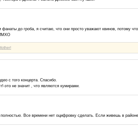
о м фанаты до гроба, я считаю, что они просто уважают квинов, потому чт
 ИМХО
other!
идео с того концерта. Спасибо.
т!-это не значит , что являются кумирами.
 полностью. Все времени нет оцифровку сделать. Если живешь в районе 