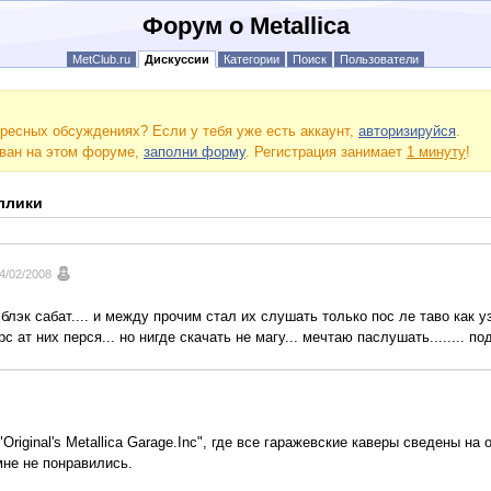
Форум о Metallica
MetClub.ru
Дискуссии
Категории
Поиск
Пользователи
ресных обсуждениях? Если у тебя уже есть аккаунт,
авторизируйся
.
ован на этом форуме,
заполни форму
. Регистрация занимает
1 минуту
!
ллики
4/02/2008
 блэк сабат.... и между прочим стал их слушать только пос ле таво как у
рс ат них перся... но нигде скачать не магу... мечтаю паслушать........ п
riginal's Metallica Garage.Inc", где все гаражевские каверы сведены на
мне не понравились.