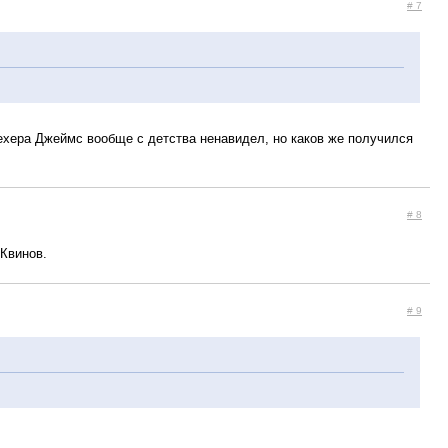
# 7
у Сехера Джеймс вообще с детства ненавидел, но каков же получился
# 8
 Квинов.
# 9