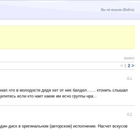
Вы не вошли (
Войти
)
вниз
<
1
2
>
# 1
знал что в молодости дядя хет от них балдел....... ктонить слышал
оделитесь если кто нает какие им есчо группы нра...
# 2
 один диск в оригинальном (авторском) исполнении. Насчет вскусов