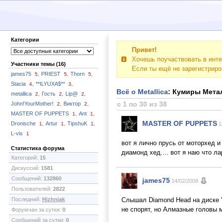
Категории
Привет!
Хочешь поучаствовать в инте
Участники темы (16)
Если ты ещё не зарегистрир
james75
PRIEST
Thorn
5,
5,
5,
Stacia
**ILYUXA$**
4,
3,
Всё о Metallica
: Кумиры Мета
metallica
Гость
Lip@
2,
2,
2,
с 1 по 30 из 38
John!YourMother!
Виктор
2,
2,
MASTER OF PUPPETS
Ant
1,
1,
MASTER OF PUPPETS
Dronische
Artur
TipshuK
1,
1,
1,
1
L-vis
1
вот я лично прусь от моторхед и
Статистика форума
диамонд хед.... вот я наю что ла
Категорий:
15
Дискуссий:
1581
Сообщений:
132860
james75
14/02/2008
Пользователей:
2822
Последний:
Hizhnjak
Слышал Diamond Head на диске "O
не спорят, но Алмазные головы 
Форумчан за сутки:
0
Сообщений за сутки:
0