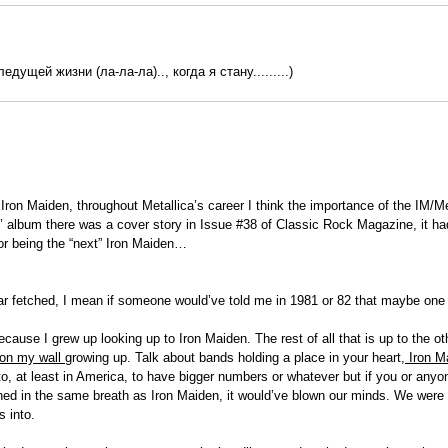
ледущей жизни (ла-ла-ла).., когда я стану.........)
on Maiden, throughout Metallica’s career I think the importance of the IM/Meta
k’ album there was a cover story in Issue #38 of Classic Rock Magazine, it ha
for being the “next” Iron Maiden…
tle far fetched, I mean if someone would’ve told me in 1981 or 82 that maybe on
ecause I grew up looking up to Iron Maiden. The rest of all that is up to the othe
 on my wall
growing up. Talk about bands holding a place in your heart,
Iron Ma
o, at least in America, to have bigger numbers or whatever but if you or any
ed in the same breath as Iron Maiden, it would’ve blown our minds. We were 
s into.