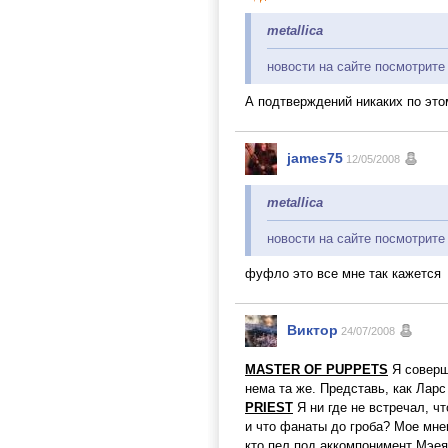
metallica
новости на сайте посмотрите
А подтверждений никаких по этом
james75
12/05/2008
metallica
новости на сайте посмотрите
фуфло это все мне так кажется
Виктор
24/07/2008
MASTER OF PUPPETS
Я соверше
нема та же. Представь, как Ларс
PRIEST
Я ни где не встречал, ч
и что фанаты до гроба? Мое мнен
кто пел под аккомпонимент Мэея