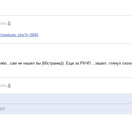
2008
t/viewtopic.php?t=3949
.
ибо...сам не нашел бы (60страниц!). Еще за РХЧП....зашел, глянул скол
2008
!!?