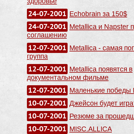
здоровье
24-07-2001
Echobrain за 150$
24-07-2001
Metallica и Napster 
соглашению
12-07-2001
Metallica - самая п
группа
12-07-2001
Metallica появятся в
документальном фильме
12-07-2001
Маленькие победы M
10-07-2001
Джейсон будет игра
10-07-2001
Резюме за прошед
10-07-2001
MISC.ALLICA