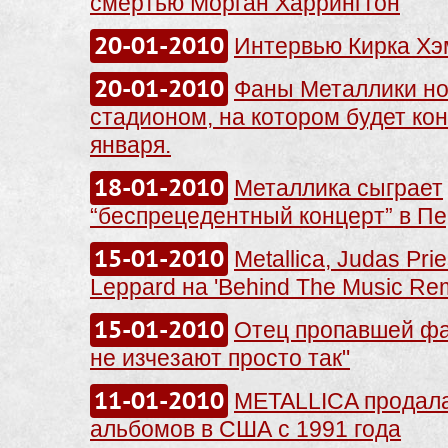
смертью Морган Харрингтон
20-01-2010
Интервью Кирка Хэ
20-01-2010
Фаны Металлики но
стадионом, на котором будет кон
января.
18-01-2010
Металлика сыграет
“беспрецедентный концерт” в Пе
15-01-2010
Metallica, Judas Prie
Leppard на 'Behind The Music Re
15-01-2010
Отец пропавшей фа
не изчезают просто так"
11-01-2010
METALLICA продала
альбомов в США с 1991 года