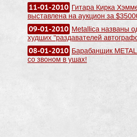
11-01-2010
Гитара Кирка Хэмм
выставлена на аукцион за $3500
09-01-2010
Metallica названы 
худших "раздавателей автограф
08-01-2010
Барабанщик METAL
со звоном в ушах!