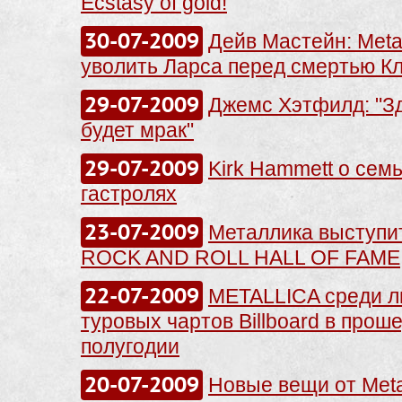
Ecstasy of gold!
30-07-2009
Дейв Мастейн: Metal
уволить Ларса перед смертью 
29-07-2009
Джемс Хэтфилд: "Зд
будет мрак"
29-07-2009
Kirk Hammett о семь
гастролях
23-07-2009
Металлика выступи
ROCK AND ROLL HALL OF FAME
22-07-2009
METALLICA среди л
туровых чартов Billboard в про
полугодии
20-07-2009
Новые вещи от Metal