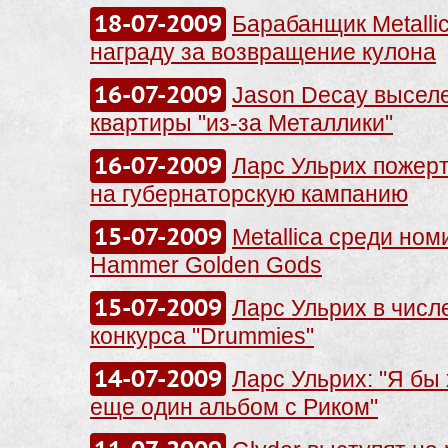
18-07-2009
Барабанщик Metalli
награду за возвращение кулона
16-07-2009
Jason Decay выселе
квартиры "из-за Металлики"
16-07-2009
Ларс Ульрих пожерт
на губернаторскую кампанию
15-07-2009
Metallica среди ном
Hammer Golden Gods
15-07-2009
Ларс Ульрих в числ
конкурса "Drummies"
14-07-2009
Ларс Ульрих: "Я бы
еще один альбом с Риком"