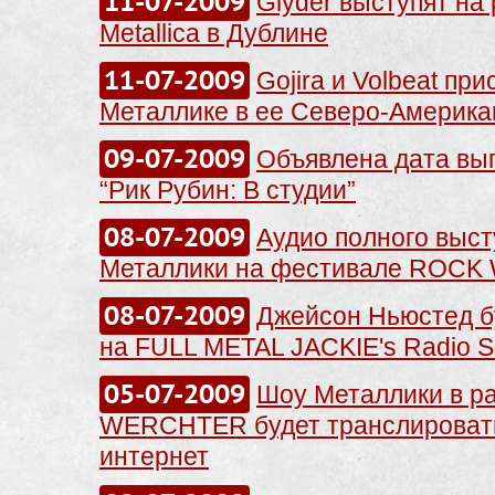
11-07-2009
Glyder выступят на 
Metallica в Дублине
11-07-2009
Gojira и Volbeat пр
Металлике в ее Северо-Aмерика
09-07-2009
Объявлена дата вып
“Рик Рубин: В студии”
08-07-2009
Аудио полного выс
Металлики на фестивале ROC
08-07-2009
Джейсон Ньюстед б
на FULL METAL JACKIE's Radio 
05-07-2009
Шоу Металлики в р
WERCHTER будет транслировать
интернет