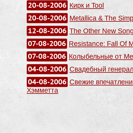
20-08-2006
Кирк и Tool
20-08-2006
Metallica & The Sim
12-08-2006
The Other New Son
07-08-2006
Resistance: Fall Of 
07-08-2006
Колыбельные от Met
04-08-2006
Свадебный генерал
04-08-2006
Свежие впечатлени
Хэмметта