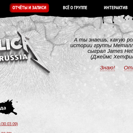
ОТЧЁТЫ И ЗАПИСИ
ВСЁ О ГРУППЕ
ИНТЕРАКТИВ
А ты знаешь, какую ро
истории группы Метал
сыграл James Hetf
(Джеймс Хетфи
Знаю!
От
ода
(30.03.09)