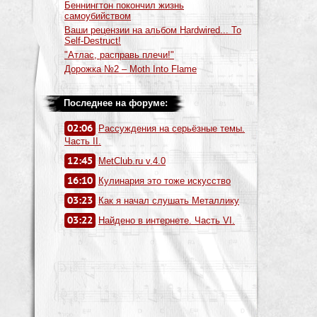
Беннингтон покончил жизнь
самоубийством
Ваши рецензии на альбом Hardwired... To
Self-Destruct!
"Атлас, расправь плечи!"
Дорожка №2 – Moth Into Flame
Последнее на форуме:
02:06
Рассуждения на серьёзные темы.
Часть II.
12:45
MetClub.ru v.4.0
16:10
Кулинария это тоже искусство
03:23
Как я начал слушать Металлику
03:22
Найдено в интернете. Часть VI.