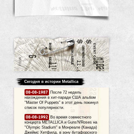
Сегодня в истории Metallica
08-08-1987
После 72 недель
нахождения в хит-параде США альбом
"Master Of Puppets" в этот день покинул
список популярности.
08-08-1992
Во время совместного
концерта METALLICA и Guns'N'Roses на
"Olympic Stadium" в Монреале (Канада)
Джеймс Хетфилд, в зону бутафорского