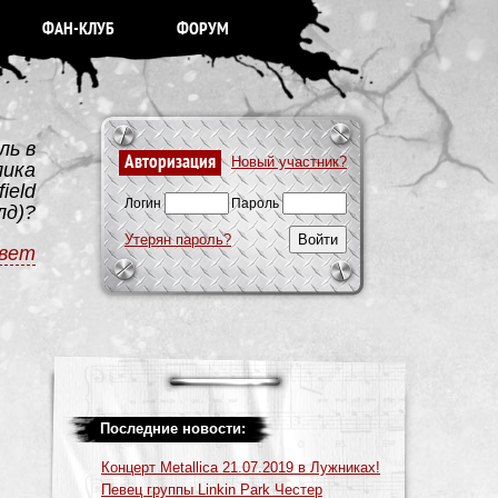
ФАН-КЛУБ
ФОРУМ
ль в
Авторизация
Новый участник?
лика
ield
Логин
Пароль
лд)?
Утерян пароль?
вет
Последние новости:
Концерт Metallica 21.07.2019 в Лужниках!
Певец группы Linkin Park Честер