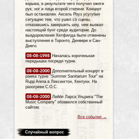
взрыва, в результате чего получил ожоги
рук, ног и лица второй степени. Концерт
был остановлен. Аксель Роуз усугубил
ситуацию тем, что ушел со сцены,
отказавшись завершить шоу, чем вызвал
настоящий бунт среди аудитории. До
выздоровления Хетфилда были отменены
выступления в Торонто, Денвере и Сан-
Диего.
08-08-1998
Началась коротенькая
передышка посреди турне.
08-08-2000
Дополнительный концерт в
рамка турне "Summer Sanitarium Tour" на
Rupp Arena в Лексингтон, Кентуки. На
разогреве C.O.C.
08-08-2000
Лейбл Ларса Ульриха "The
Music Company" обзавелся собственный
сайтом.
Все события
→
Случайный вопрос