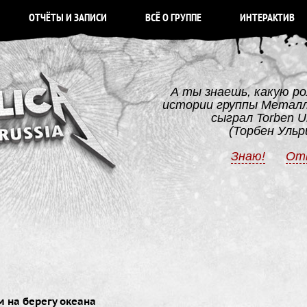
ОТЧЁТЫ И ЗАПИСИ
ВСЁ О ГРУППЕ
ИНТЕРАКТИВ
А ты знаешь, какую ро
истории группы Метал
сыграл Torben Ul
(Торбен Ульр
Знаю!
От
 на берегу океана