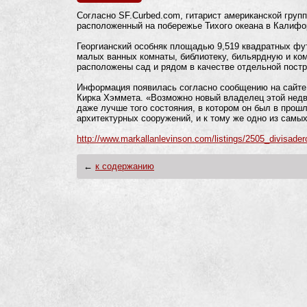
Согласно SF.Curbed.com, гитарист американской групп
расположенный на побережье Тихого океана в Калифор
Георгианский особняк площадью 9,519 квадратных фут
малых ванных комнаты, библиотеку, бильярдную и ком
расположены сад и рядом в качестве отдельной постр
Информация появилась согласно сообщению на сайте
Кирка Хэммета. «Возможно новый владелец этой недв
даже лучше того состояния, в котором он был в прош
архитектурных сооружений, и к тому же одно из самы
http://www.markallanlevinson.com/listings/2505_divisader
←
к содержанию