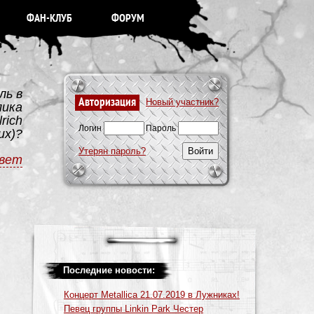
ФАН-КЛУБ
ФОРУМ
ль в
Авторизация
Новый участник?
лика
rich
Логин
Пароль
их)?
Утерян пароль?
вет
Последние новости:
Концерт Metallica 21.07.2019 в Лужниках!
Певец группы Linkin Park Честер