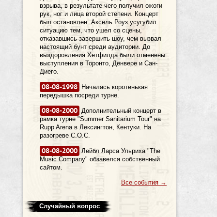
взрыва, в результате чего получил ожоги
рук, ног и лица второй степени. Концерт
был остановлен. Аксель Роуз усугубил
ситуацию тем, что ушел со сцены,
отказавшись завершить шоу, чем вызвал
настоящий бунт среди аудитории. До
выздоровления Хетфилда были отменены
выступления в Торонто, Денвере и Сан-
Диего.
08-08-1998
Началась коротенькая
передышка посреди турне.
08-08-2000
Дополнительный концерт в
рамка турне "Summer Sanitarium Tour" на
Rupp Arena в Лексингтон, Кентуки. На
разогреве C.O.C.
08-08-2000
Лейбл Ларса Ульриха "The
Music Company" обзавелся собственный
сайтом.
Все события
→
Случайный вопрос