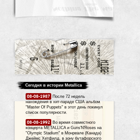
Сегодня в истории Metallica
08-08-1987
После 72 недель
нахождения в хит-параде США альбом
"Master Of Puppets" в этот день покинул
список популярности.
08-08-1992
Во время совместного
концерта METALLICA и Guns'N'Roses на
"Olympic Stadium" в Монреале (Канада)
Джеймс Хетфилд, в зону бутафорского