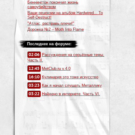
Беннингтон покончил жизнь
самоубийством
Ваши рецензии на альбом Hardwired... To
Self-Destruct!
"Атлас, расправь плечи!"
Дорожка №2 – Moth Into Flame
Последнее на форуме:
02:06
Рассуждения на серьёзные темы.
Часть II.
12:45
MetClub.ru v.4.0
16:10
Кулинария это тоже искусство
03:23
Как я начал слушать Металлику
03:22
Найдено в интернете. Часть VI.