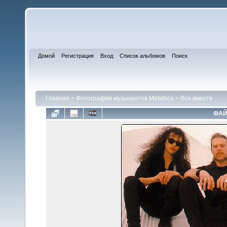
Домой
Регистрация
Вход
Список альбомов
Поиск
Главная
>
Фотографии музыкантов Metallica
>
Все вместе
ФАЙ