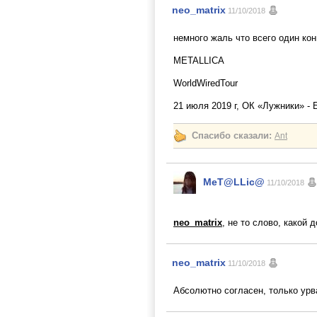
neo_matrix
11/10/2018
немного жаль что всего один кон
METALLICA
WorldWiredTour
21 июля 2019 г, ОК «Лужники» -
Спасибо сказали:
Ant
MeT@LLic@
11/10/2018
neo_matrix
, не то слово, какой 
neo_matrix
11/10/2018
Абсолютно согласен, только урв