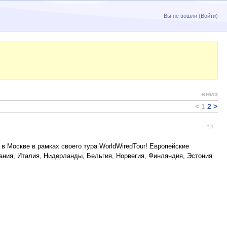
Вы не вошли (
Войти
)
вниз
<
1
2
>
# 1
 в Москве в рамках своего тура WorldWiredTour! Европейские
мания, Италия, Нидерланды, Бельгия, Норвегия, Финляндия, Эстония