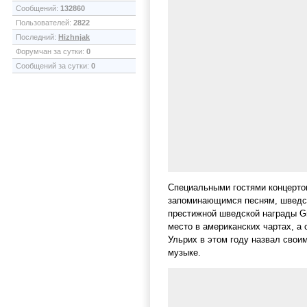
Сообщений:
132860
Пользователей:
2822
Последний:
Hizhnjak
Форумчан за сутки:
0
Сообщений за сутки:
0
Специальными гостями концертов
запоминающимся песням, шведска
престижной шведской награды Gr
место в американских чартах, а 
Ульрих в этом году назвал свои
музыке.