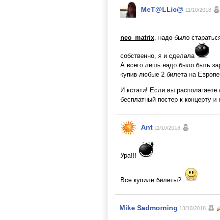
MeT@LLic@
11/10/2018
neo_matrix
, надо было старать
собственно, я и сделала
А всего лишь надо было быть за
купив любые 2 билета на Европей
И кстати! Если вы располагаете 
бесплатный постер к концерту и 
Ant
11/10/2018
Ура!!!
Все купили билеты?
Mike Sadmorning
13/10/2018