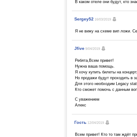
В каком отеле они будут, кто зн
Sergey52
16/03/2019
Я не вижу на схеме вип ложи. С
Jfive
9/04/2019
Ребята,Всем привет!
Нужна ваша помощь.
Я хочу купить билеты на концерт
Но продажи будут проходить в 
Для этого необходим Legacy statu
Кто сможет помочь с данным воп
С уважением
Алекс
Гость
12/04/2019
Всем привет! Кто то там ждёт пр