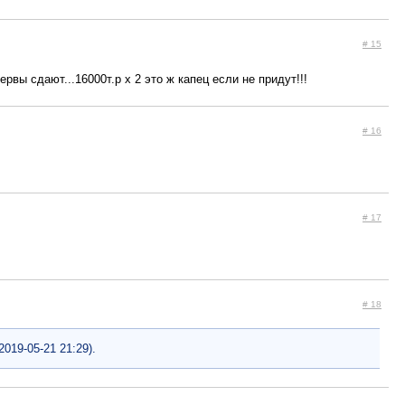
# 15
рвы сдают...16000т.р х 2 это ж капец если не придут!!!
# 16
# 17
# 18
(2019-05-21 21:29).