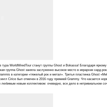
 тура WorldWiredTour станут группы Ghost и Bokassa! Благодаря ярко
я группа Ghost заняла заслуженно высокое место в иерархии хард-рока
ammis в категории «тяжелый рок и метал». Третья пластинка Ghost «Mel
сингл Cirice был отмечен в 2016 году премией Grammy. Что касается нор
м любимым новым коллективом: очевидно, все дело в нетривиальном соче