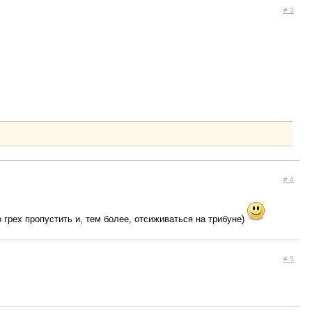
# 3
# 4
о грех пропустить и, тем более, отсиживаться на трибуне)
# 5