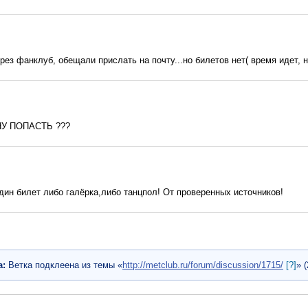
ез фанклуб, обещали прислать на почту...но билетов нет( время идет, не
НУ ПОПАСТЬ ???
дин билет либо галёрка,либо танцпол! От проверенных источников!
а:
Ветка подклеена из темы «
http://metclub.ru/forum/discussion/1715/
[?]
» 