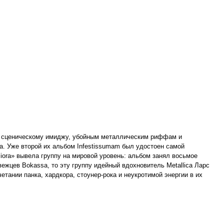
му сценическому имиджу, убойным металлическим риффам и
. Уже второй их альбом Infestissumam был удостоен самой
iora» вывела группу на мировой уровень: альбом занял восьмое
вежцев Bokassa, то эту группу идейный вдохновитель Metallica Ларс
тании панка, хардкора, стоунер-рока и неукротимой энергии в их