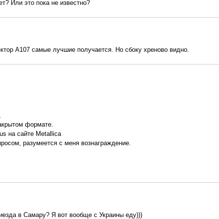
ает? Или это пока не известно?
ектор А107 самые лучшие получается. Но сбоку хреново видно.
,
закрытом формате.
s на сайте Metallica
росом, разумеется с меня вознаграждение.
иезда в Самару? Я вот вообще с Украины еду)))