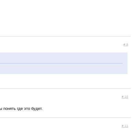
# 9
# 10
ы понять где это будет.
# 11