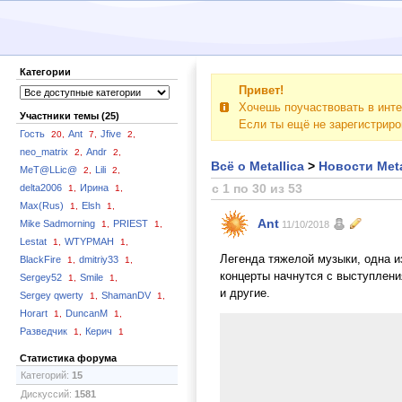
Категории
Привет!
Хочешь поучаствовать в инте
Участники темы (25)
Если ты ещё не зарегистрир
Гость
Ant
Jfive
20,
7,
2,
neo_matrix
Andr
2,
2,
Всё о Metallica
>
Новости Meta
MeT@LLic@
Lili
2,
2,
с 1 по 30 из 53
delta2006
Ирина
1,
1,
Max(Rus)
Elsh
1,
1,
Ant
Mike Sadmorning
PRIEST
1,
1,
11/10/2018
Lestat
WTYPMAH
1,
1,
Легенда тяжелой музыки, одна из
BlackFire
dmitriy33
1,
1,
концерты начнутся с выступлени
Sergey52
Smile
1,
1,
и другие.
Sergey qwerty
ShamanDV
1,
1,
Horart
DuncanM
1,
1,
Разведчик
Керич
1,
1
Статистика форума
Категорий:
15
Дискуссий:
1581