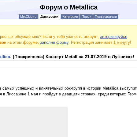
Форум о Metallica
MetClub.ru
Дискуссии
Категории
Поиск
Пользователи
ресных обсуждениях? Если у тебя уже есть аккаунт,
авторизируйся
.
ован на этом форуме,
заполни форму
. Регистрация занимает
1 минуту
!
llica
: [Прикреплена] Концерт Metallica 21.07.2019 в Лужниках!
 самых успешных и влиятельных рок-групп в истории Metallica выступит
я в Лиссабоне 1 мая и пройдут в двадцати странах, среди которых: Гер