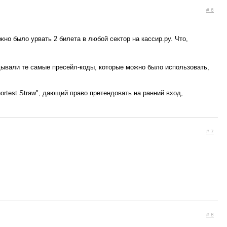
# 6
о было урвать 2 билета в любой сектор на кассир.ру. Что,
идывали те самые пресейл-коды, которые можно было использовать,
ortest Straw", дающий право претендовать на ранний вход,
# 7
# 8