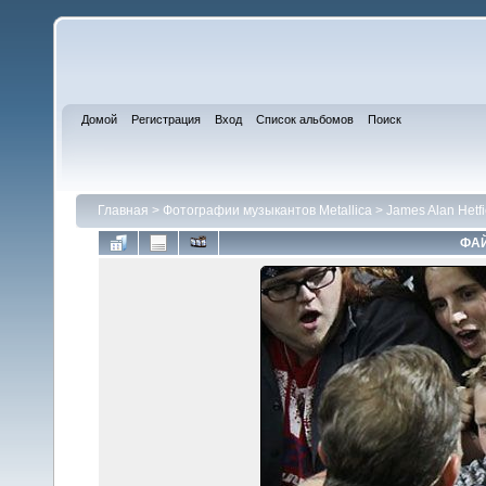
Домой
Регистрация
Вход
Список альбомов
Поиск
Главная
>
Фотографии музыкантов Metallica
>
James Alan Hetfi
ФАЙ