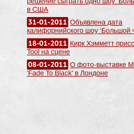
решение сыграть одно шоу ‘Боль
в США
31-01-2011
Объявлена дата
калифорнийского шоу ‘Большой ч
18-01-2011
Кирк Хэмметт присо
Tool на сцене
08-01-2011
О фото-выставке M
'Fade To Black' в Лондоне