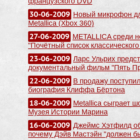
французского DVD
30-06-2009
Новый микрофон для
Metallica (Xbox 360)
27-06-2009
METALLICA среди н
"Почётный список классического
23-06-2009
Ларс Ульрих предс
документальный фильм "Пять Пр
22-06-2009
В продажу поступи
биография Клиффа Бёртона
18-06-2009
Metallica сыграет 
Музея Истории Марина
16-06-2009
Джеймс Хэтфилд об
почему Дэйв Мастэйн "должен б