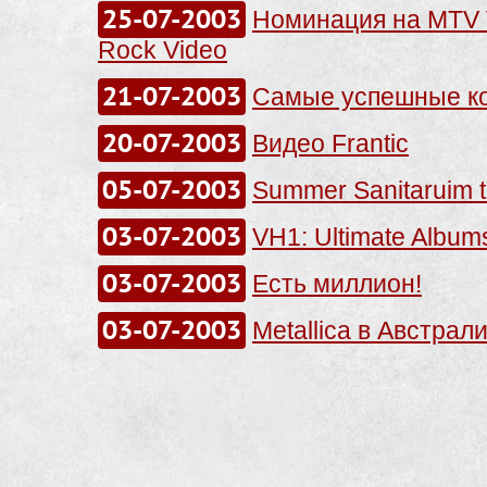
25-07-2003
Номинация на MTV 
Rock Video
21-07-2003
Самые успешные к
20-07-2003
Видео Frantic
05-07-2003
Summer Sanitaruim 
03-07-2003
VH1: Ultimate Album
03-07-2003
Есть миллион!
03-07-2003
Metallica в Австрал