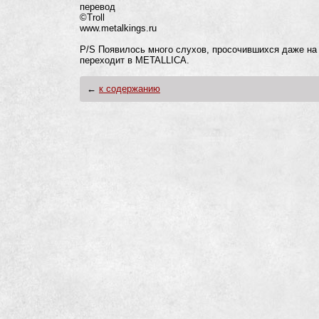
перевод
©Troll
www.metalkings.ru
P/S Появилось много слухов, просочившихcя даже н
переходит в METALLICA.
←
к содержанию