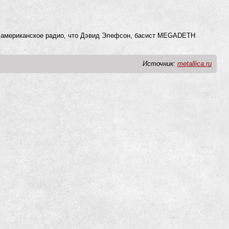
а американское радио, что Дэвид Элефсон, басист MEGADETH
Источник:
metallica.ru