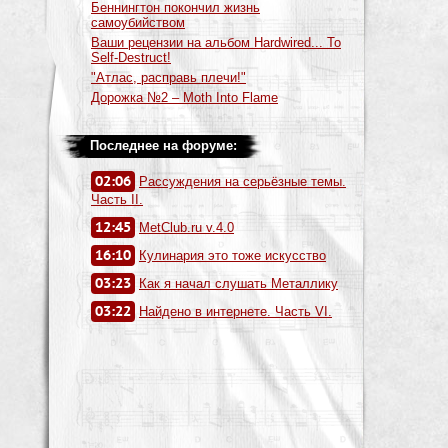
Беннингтон покончил жизнь
самоубийством
Ваши рецензии на альбом Hardwired... To
Self-Destruct!
"Атлас, расправь плечи!"
Дорожка №2 – Moth Into Flame
Последнее на форуме:
02:06
Рассуждения на серьёзные темы.
Часть II.
12:45
MetClub.ru v.4.0
16:10
Кулинария это тоже искусство
03:23
Как я начал слушать Металлику
03:22
Найдено в интернете. Часть VI.