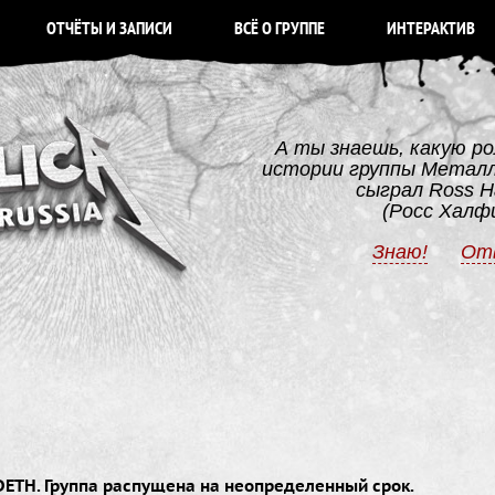
ОТЧЁТЫ И ЗАПИСИ
ВСЁ О ГРУППЕ
ИНТЕРАКТИВ
А ты знаешь, какую ро
истории группы Метал
сыграл Ross Ha
(Росс Халф
Знаю!
От
DETH. Группа распущена на неопределенный срок.