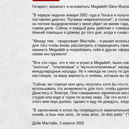
Гитарист, вокалист и основатель Megadeth Dave Musta
"В первую неделю января 2002 года в Техасе я получ
поставлен диагноз "Лучевая невропатология", а точнее
на полное выздоровление у меня уйдет не менее года,
самом деле. Сейчас я каждый день работаю с соверше
божьей помощью я доживу до того дня, когда я снова 
"Между тем, - продолжает Мастейн, - я решил использ
для того чтобы вновь рассмотреть и переоценить сво
покинуть Megadeth и попробовать себя в других сфера
своем инструменте".
"Все эти годы, что я пел и играл в Megadeth, были с
"золотые", "платиновые" и "мульти-платиновые" награ
международные награды. Но я никогда не смогу по дос
настоящих, за вашу верность и любовь, которые вы пр
"Сейчас же главная моя цель получить хотя бы что-то
использовать эту возможность для того, чтобы удели
Джастису и Электре. Пэм совершенно героически несла
студии или ездя в турне по всему миру. Так что если г
этого мне еще далеко, однако я жду не дождусь, когда
"В заключение я хотел бы попрощаться замечательной с
monde, a tous mes amis, Je vous aime, Je dois partir.
Дэйв Мастейн, 3 апреля 2002