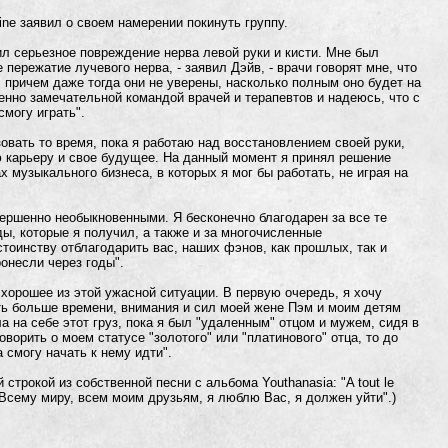
ine заявил о своем намерении покинуть группу.
ил серьезное повреждение нерва левой руки и кисти. Мне был
 пережатие лучевого нерва, - заявил Дэйв, - врачи говорят мне, что
 причем даже тогда они не уверены, насколько полным оно будет на
нно замечательной командой врачей и терапевтов и надеюсь, что с
смогу играть".
овать то время, пока я работаю над восстановлением своей руки,
ю карьеру и свое будущее. На данный момент я принял решение
х музыкального бизнеса, в которых я мог бы работать, не играя на
овершенно необыкновенными. Я бесконечно благодарен за все те
ды, которые я получил, а также и за многочисленные
тоинству отблагодарить вас, наших фэнов, как прошлых, так и
онесли через годы".
 хорошее из этой ужасной ситуации. В первую очередь, я хочу
ть больше времени, внимания и сил моей жене Пэм и моим детям
 на себе этот груз, пока я был "удаленным" отцом и мужем, сидя в
оворить о моем статусе "золотого" или "платинового" отца, то до
 смогу начать к нему идти".
трокой из собственной песни с альбома Youthanasia: "A tout le
" ("Всему миру, всем моим друзьям, я люблю Вас, я должен уйти".)