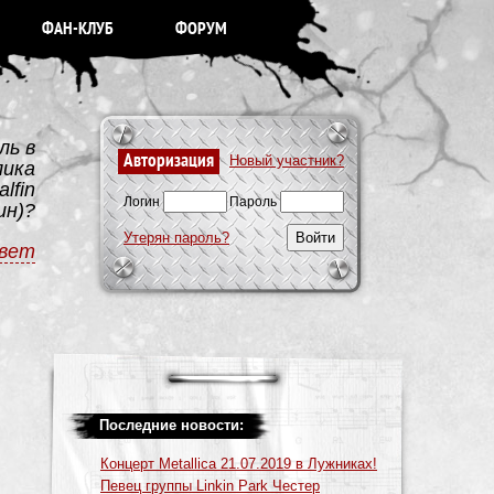
ФАН-КЛУБ
ФОРУМ
ль в
Авторизация
Новый участник?
лика
lfin
Логин
Пароль
ин)?
Утерян пароль?
вет
Последние новости:
Концерт Metallica 21.07.2019 в Лужниках!
Певец группы Linkin Park Честер