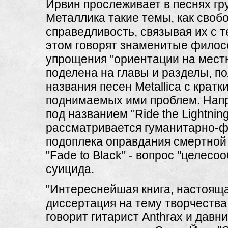
Ирвин прослеживает в песнях гр
Металлика такие темы, как свобо
справедливость, связывая их с т
этом говорят знаменитые фило
упрощения "ориентации на местн
поделена на главы и разделы, п
названия песен Metallica с крат
поднимаемых ими проблем. Напр
под названием "Ride the Lightnin
рассматривается гуманитарно-
подоплека оправдания смертной 
"Fade to Black" - вопрос "целесо
суицида.
"Интереснейшая книга, настоящ
диссертация на тему творчества M
говорит гитарист Anthrax и давни