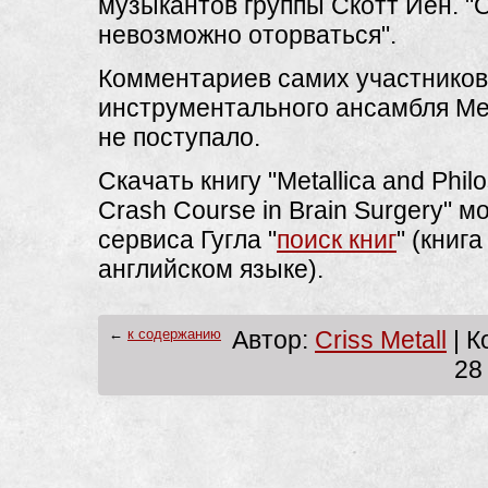
музыкантов группы Скотт Йен. "
невозможно оторваться".
Комментариев самих участников
инструментального ансамбля Ме
не поступало.
Скачать книгу "Metallica and Phil
Crash Course in Brain Surgery" м
сервиса Гугла "
поиск книг
" (книга
английском языке).
←
к содержанию
Автор:
Criss Metall
| К
28