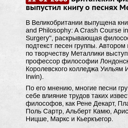
выпустил книгу о песнях Me
В Великобритании выпущена книга
and Philosophy: A Crash Course in
Surgery", раскрывающая филос
подтекст песен группы. Автором
по творчеству Металлики выступ
профессор философии Лондонск
Королевского колледжа Уильям И
Irwin).
По его мнению, многие песни гр
себе влияние трудов таких изве
философов, как Рене Декарт, Пл
Поль Сартр, Альберт Камю, Арис
Ницше, Маркс и Кьеркъегор.