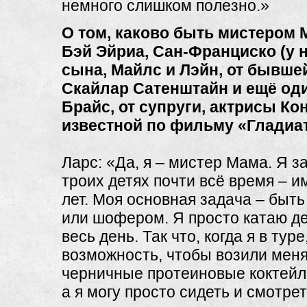
немного слишком полезно.»
О том, каково быть мистером 
Бэй Эйриа, Сан-Франциско (у 
сына, Майлс и Лэйн, от бывше
Скайлар Сатенштайн и ещё оди
Брайс, от супруги, актрисы К
известной по фильму «Гладиат
Ларс: «Да, я – мистер Мама. Я з
троих детях почти всё время – им
лет. Моя основная задача – быть
или шофером. Я просто катаю д
весь день. Так что, когда я в тур
возможность, чтобы возили меня
черничные протеиновые коктейли
а я могу просто сидеть и смотрет