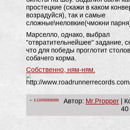
простецкие (скажи в каком конве
возрадуйся), так и самые
сложные\неловкие(чмокни парня)
Марселло, однако, выбрал
"отвратительнейшее" задание, ск
что для победы проглотит столо
собачего корма.
Собственно, ням-ням.
←
к содержанию
Автор:
Mr.Propper
| К
40