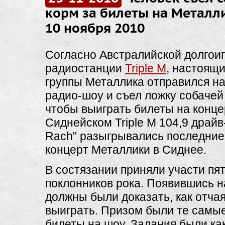
корм за билеты на Металли
10 ноября 2010
Согласно Австралийской долгои
радиостанции
Triple M
, настоящ
группы Металлика отправился н
радио-шоу и съел ложку собачей
чтобы выиграть билеты на конце
Сиднейском Triple M 104,9 драйв
Rach" разыгрывались последние
концерт Металлики в Сиднее.
В состязании приняли участи пя
поклонников рока. Появившись н
должны были доказать, как отча
выиграть. Призом были те самые
билеты на шоу. Задания были ка