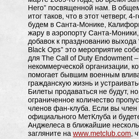
Hero” посвященной нам. В обще
итог таков, что в этот четверг, 4
будем в Санта-Монике, Калифор
жару в аэропорту Санта-Моники, 
добавок к празднованию выхода “
Black Ops” это мероприятие соб
для The Call of Duty Endowment –
некоммерческой организации, к
помогает бывшим военным влива
гражданскую жизнь и устраивать
Билеты продаваться не будут, но
ограниченное количество пропус
членов фан-клуба. Если вы член
официального МетКлуба и будете
Анджелеса в ближайшие несколь
загляните на
www.metclub.com
, 