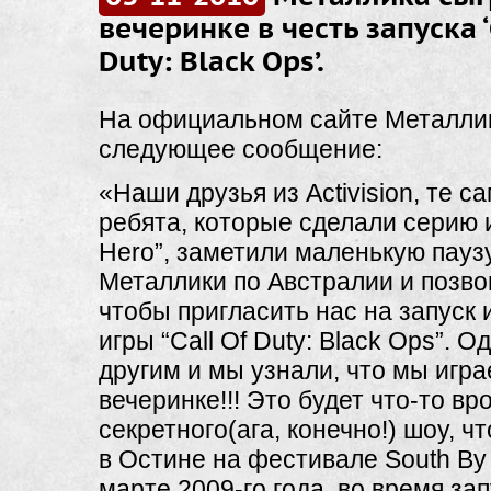
вечеринке в честь запуска ‘
Duty: Black Ops’.
На официальном сайте Металли
следующее сообщение:
«Наши друзья из Activision, те 
ребята, которые сделали серию и
Hero”, заметили маленькую паузу
Металлики по Австралии и позво
чтобы пригласить нас на запуск
игры “Call Of Duty: Black Ops”. 
другим и мы узнали, что мы игра
вечеринке!!! Это будет что-то вр
секретного(ага, конечно!) шоу, ч
в Остине на фестивале South By
марте 2009-го года, во время зап