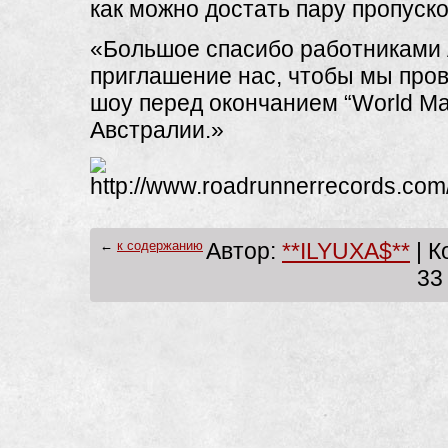
как можно достать пару пропуско
«Большое спасибо работниками Ac
приглашение нас, чтобы мы про
шоу перед окончанием “World Mag
Австралии.»
←
к содержанию
Автор:
**ILYUXA$**
| К
33