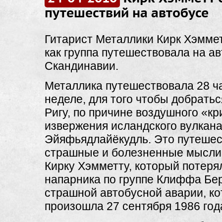
путешествий на автобусе
Гитарист Металлики Кирк Хэммет
как группа путешествовала на ав
Скандинавии.
Металлика путешествовала 28 ча
неделе, для того чтобы добратьс
Ригу, по причине воздушного «кр
извержения исландского вулкан
Эйяфьядлайёкудль. Это путешес
страшные и болезненные мысли 
Кирку Хэмметту, который потерял
напарника по группе Клиффа Бе
страшной автобусной аварии, ко
произошла 27 сентября 1986 год