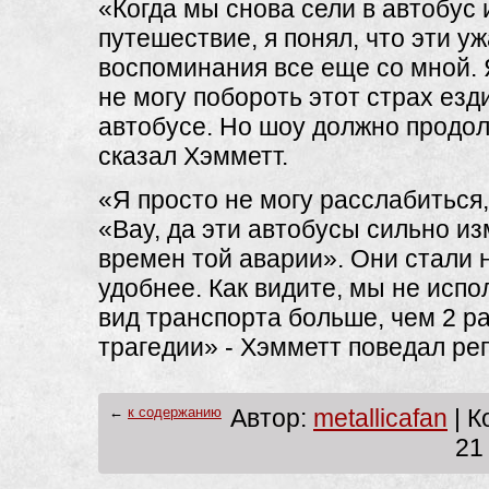
«Когда мы снова сели в автобус 
путешествие, я понял, что эти у
воспоминания все еще со мной. 
не могу побороть этот страх езд
автобусе. Но шоу должно продол
сказал Хэмметт.
«Я просто не могу расслабиться,
«Вау, да эти автобусы сильно и
времен той аварии». Они стали 
удобнее. Как видите, мы не испо
вид транспорта больше, чем 2 ра
трагедии» - Хэмметт поведал ре
←
к содержанию
Автор:
metallicafan
| К
21