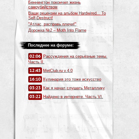
Беннингтон покончил жизнь
самоубийством
Ваши рецензии на альбом Hardwired... To
Self-Destruct!
"Атлас, расправь плечи!"
Дорожка №2 – Moth Into Flame
Последнее на форуме:
02:06
Рассуждения на серьёзные темы.
Часть II.
12:45
MetClub.ru v.4.0
16:10
Кулинария это тоже искусство
03:23
Как я начал слушать Металлику
03:22
Найдено в интернете. Часть VI.