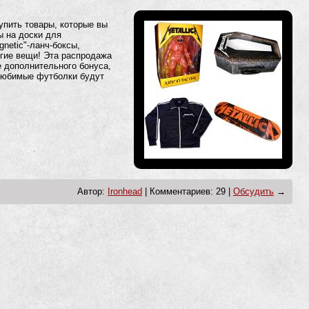
упить товары, которые вы
ы на доски для
netic"-ланч-боксы,
ругие вещи! Эта распродажа
ве дополнительного бонуса,
 любимые футболки будут
Автор:
Ironhead
| Комментариев: 29 |
Обсудить
→