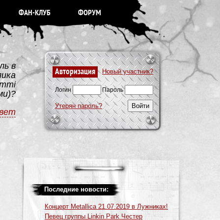
ФАН-КЛУБ
ФОРУМ
ль в
Авторизация
Новый участник?
лика
ommi
Логин
Пароль
ми)?
Утерян пароль?
вет
Последние новости:
Концерт Metallica 21.07.2019 в Лужниках!
Певец группы Linkin Park Честер