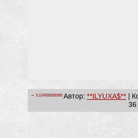
←
к содержанию
Автор:
**ILYUXA$**
| К
36