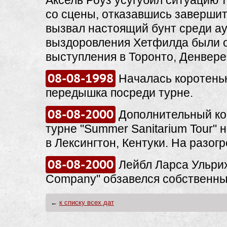
Аксель Роуз усугубил ситуацию т
со сцены, отказавшись завершит
вызвал настоящий бунт среди ау
выздоровления Хетфилда были 
выступления в Торонто, Денвере
08-08-1998
Началась коротень
передышка посреди турне.
08-08-2000
Дополнительный ко
турне "Summer Sanitarium Tour" 
в Лексингтон, Кентуки. На разогр
08-08-2000
Лейбл Ларса Ульрих
Company" обзавелся собственны
←
к списку всех дат