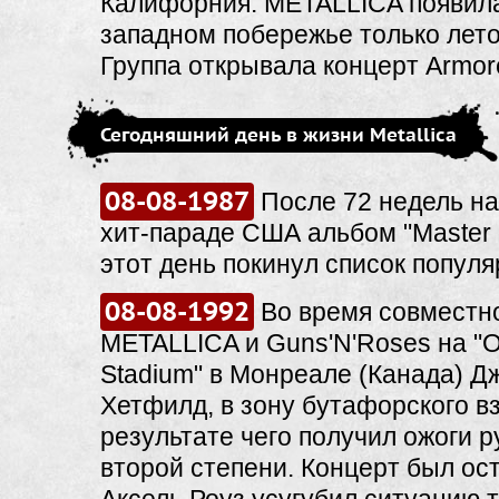
Калифорния. METALLICA появил
западном побережье только лето
Группа открывала концерт Armore
Сегодняшний день в жизни Metallica
08-08-1987
После 72 недель на
хит-параде США альбом "Master 
этот день покинул список популя
08-08-1992
Во время совместно
METALLICA и Guns'N'Roses на "O
Stadium" в Монреале (Канада) Д
Хетфилд, в зону бутафорского в
результате чего получил ожоги ру
второй степени. Концерт был ос