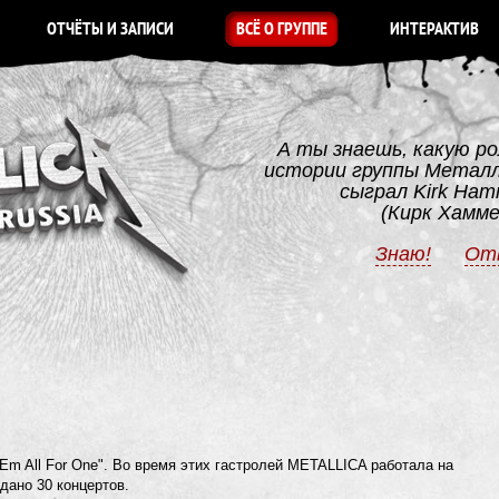
ОТЧЁТЫ И ЗАПИСИ
ВСЁ О ГРУППЕ
ИНТЕРАКТИВ
А ты знаешь, какую ро
истории группы Метал
сыграл Kirk Ham
(Кирк Хамм
Знаю!
От
'Em All For One". Во время этих гастролей METALLICA работала на
дано 30 концертов.