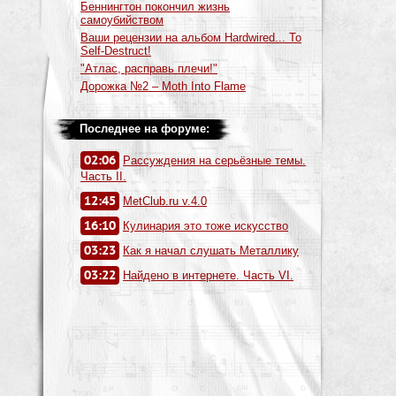
Беннингтон покончил жизнь
самоубийством
Ваши рецензии на альбом Hardwired... To
Self-Destruct!
"Атлас, расправь плечи!"
Дорожка №2 – Moth Into Flame
Последнее на форуме:
02:06
Рассуждения на серьёзные темы.
Часть II.
12:45
MetClub.ru v.4.0
16:10
Кулинария это тоже искусство
03:23
Как я начал слушать Металлику
03:22
Найдено в интернете. Часть VI.