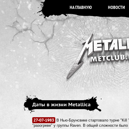
НА ГЛАВНУЮ
НОВОСТИ
Даты в жизни Metallica
27-07-1983
В Нью-Брунсвике стартовало турне "Kill 
"разогреве" у группы Raven. В общей сложности было 