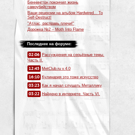
Беннингтон покончил жизнь
самоубийством
Ваши рецензии на альбом Hardwired... To
Self-Destruct!
"Атлас, расправь плечи!"
Дорожка №2 – Moth Into Flame
Последнее на форуме:
02:06
Рассуждения на серьёзные темы.
Часть II.
12:45
MetClub.ru v.4.0
16:10
Кулинария это тоже искусство
03:23
Как я начал слушать Металлику
03:22
Найдено в интернете. Часть VI.