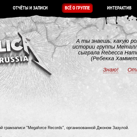
ОТЧЁТЫ И ЗАПИСИ
ВСЁ О ГРУППЕ
ИНТЕРАКТИВ
А ты знаешь, какую ро
истории группы Метал
сыграла Rebecca Ham
(Ребекка Хамме
Знаю!
От
 грамзаписи "Megaforce Records", организованной Джоном Зазулой.