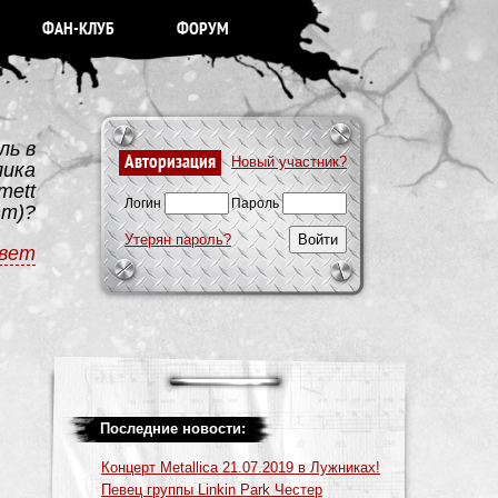
ФАН-КЛУБ
ФОРУМ
ль в
Авторизация
Новый участник?
лика
mett
Логин
Пароль
тт)?
Утерян пароль?
вет
Последние новости:
Концерт Metallica 21.07.2019 в Лужниках!
Певец группы Linkin Park Честер