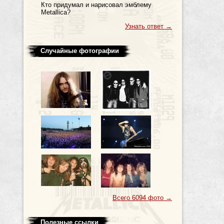
Кто пpидумал и наpисовал эмблему
Metallica?
Узнать ответ
→
Случайные фотографии
Всего 6094 фото
→
Полезные ссылки